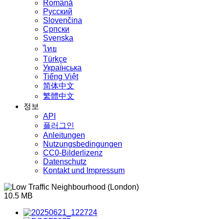
Română
Русский
Slovenčina
Српски
Svenska
ไทย
Türkçe
Українська
Tiếng Việt
简体中文
繁體中文
정보
API
플러그인
Anleitungen
Nutzungsbedingungen
CC0-Bilderlizenz
Datenschutz
Kontakt und Impressum
10.5 MB