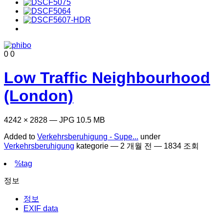
0
0
Low Traffic Neighbourhood
(London)
4242 × 2828 — JPG 10.5 MB
Added to
Verkehrsberuhigung - Supe...
under
Verkehrsberuhigung
kategorie —
2 개월 전
— 1834 조회
%tag
정보
정보
EXIF data