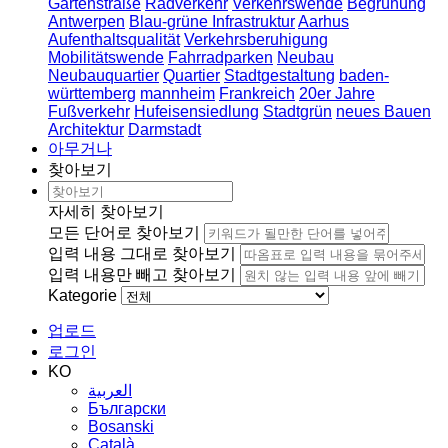
Gartenstraße
Radverkehr
Verkehrswende
Begrünung
Antwerpen
Blau-grüne Infrastruktur
Aarhus
Aufenthaltsqualität
Verkehrsberuhigung
Mobilitätswende
Fahrradparken
Neubau
Neubauquartier
Quartier
Stadtgestaltung
baden-
württemberg
mannheim
Frankreich
20er Jahre
Fußverkehr
Hufeisensiedlung
Stadtgrün
neues Bauen
Architektur
Darmstadt
아무거나
찾아보기
자세히 찾아보기
모든 단어로 찾아보기
입력 내용 그대로 찾아보기
입력 내용만 빼고 찾아보기
Kategorie
업로드
로그인
KO
العربية
Български
Bosanski
Сatalà