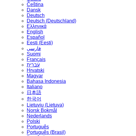
Čeština
Dansk
Deutsch
Deutsch (Deutschland)
Ελληνικά
English
Español
Eesti (Eesti)
فارسی
Suomi
Français
עברית
Hrvatski
Magyar
Bahasa Indonesia
Italiano
日本語
한국어
Lietuvių (Lietuva)
‪Norsk Bokmål‬
Nederlands
Polski
Português
Português (Brasil)