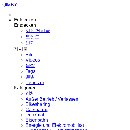
QIMBY
Entdecken
Entdecken
최신 게시물
트렌드
인기
게시물
Bild
Videos
움짤
Tags
앨범
Benutzer
Kategorien
전체
Außer Betrieb / Verlassen
Bikesharing
Carsharing
Denkmal
Eisenbahn
Energie und Elektromobilität