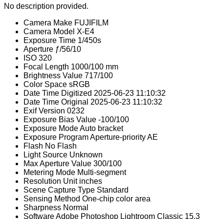
No description provided.
Camera Make
FUJIFILM
Camera Model
X-E4
Exposure Time
1/450s
Aperture
ƒ/56/10
ISO
320
Focal Length
1000/100 mm
Brightness Value
717/100
Color Space
sRGB
Date Time Digitized
2025-06-23 11:10:32
Date Time Original
2025-06-23 11:10:32
Exif Version
0232
Exposure Bias Value
-100/100
Exposure Mode
Auto bracket
Exposure Program
Aperture-priority AE
Flash
No Flash
Light Source
Unknown
Max Aperture Value
300/100
Metering Mode
Multi-segment
Resolution Unit
inches
Scene Capture Type
Standard
Sensing Method
One-chip color area
Sharpness
Normal
Software
Adobe Photoshop Lightroom Classic 15.3