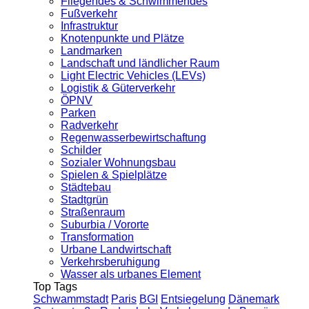
Fliegendes & Schwimmendes
Fußverkehr
Infrastruktur
Knotenpunkte und Plätze
Landmarken
Landschaft und ländlicher Raum
Light Electric Vehicles (LEVs)
Logistik & Güterverkehr
ÖPNV
Parken
Radverkehr
Regenwasserbewirtschaftung
Schilder
Sozialer Wohnungsbau
Spielen & Spielplätze
Städtebau
Stadtgrün
Straßenraum
Suburbia / Vororte
Transformation
Urbane Landwirtschaft
Verkehrsberuhigung
Wasser als urbanes Element
Top Tags
Schwammstadt
Paris
BGI
Entsiegelung
Dänemark