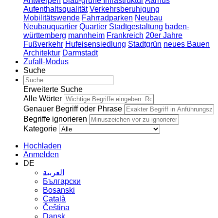
Antwerpen
Blau-grüne Infrastruktur
Aarhus
Aufenthaltsqualität
Verkehrsberuhigung
Mobilitätswende
Fahrradparken
Neubau
Neubauquartier
Quartier
Stadtgestaltung
baden-
württemberg
mannheim
Frankreich
20er Jahre
Fußverkehr
Hufeisensiedlung
Stadtgrün
neues Bauen
Architektur
Darmstadt
Zufall-Modus
Suche
Erweiterte Suche
Alle Wörter
Genauer Begriff oder Phrase
Begriffe ignorieren
Kategorie
Hochladen
Anmelden
DE
العربية
Български
Bosanski
Сatalà
Čeština
Dansk