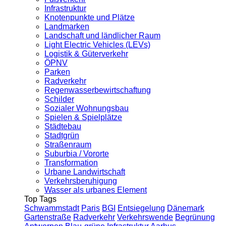
Infrastruktur
Knotenpunkte und Plätze
Landmarken
Landschaft und ländlicher Raum
Light Electric Vehicles (LEVs)
Logistik & Güterverkehr
ÖPNV
Parken
Radverkehr
Regenwasserbewirtschaftung
Schilder
Sozialer Wohnungsbau
Spielen & Spielplätze
Städtebau
Stadtgrün
Straßenraum
Suburbia / Vororte
Transformation
Urbane Landwirtschaft
Verkehrsberuhigung
Wasser als urbanes Element
Top Tags
Schwammstadt
Paris
BGI
Entsiegelung
Dänemark
Gartenstraße
Radverkehr
Verkehrswende
Begrünung