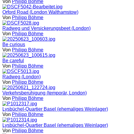
Von
Philipp Böhme
Orford Road (London Walthamstow)
Von
Philipp Böhme
Radweg und Versickerungsbeet (London)
Von
Philipp Böhme
Be curious
Von
Philipp Böhme
Be careful
Von
Philipp Böhme
Radweg (London)
Von
Philipp Böhme
Verkehrsberuhigung (temporär, London)
Von
Philipp Böhme
Lysbüchel-Quartier Basel (ehemaliges Weinlager)
Von
Philipp Böhme
Lysbüchel-Quartier Basel (ehemaliges Weinlager)
Von
Philipp Böhme