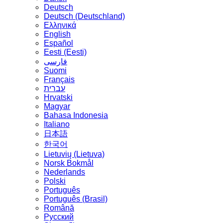
Deutsch
Deutsch (Deutschland)
Ελληνικά
English
Español
Eesti (Eesti)
فارسی
Suomi
Français
עברית
Hrvatski
Magyar
Bahasa Indonesia
Italiano
日本語
한국어
Lietuvių (Lietuva)
‪Norsk Bokmål‬
Nederlands
Polski
Português
Português (Brasil)
Română
Русский