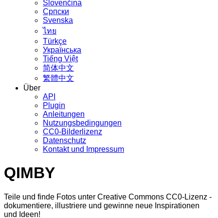
Slovenčina
Српски
Svenska
ไทย
Türkçe
Українська
Tiếng Việt
简体中文
繁體中文
Über
API
Plugin
Anleitungen
Nutzungsbedingungen
CC0-Bilderlizenz
Datenschutz
Kontakt und Impressum
QIMBY
Teile und finde Fotos unter Creative Commons CC0-Lizenz -
dokumentiere, illustriere und gewinne neue Inspirationen
und Ideen!