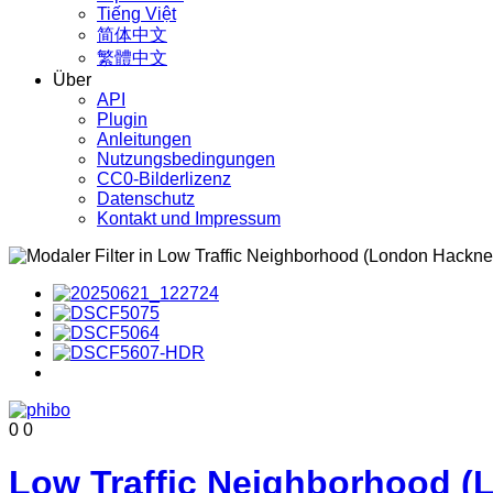
Tiếng Việt
简体中文
繁體中文
Über
API
Plugin
Anleitungen
Nutzungsbedingungen
CC0-Bilderlizenz
Datenschutz
Kontakt und Impressum
0
0
Low Traffic Neighborhood 