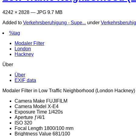
4242 × 2828 — JPG 9.7 MB
Added to
Verkehrsberuhigung - Supe...
under
Verkehrsberuhi
%tag
Modaler Filter
London
Hackney
Über
Über
EXIF data
Modaler Filter in Low Traffic Neighborhood (London Hackney)
Camera Make
FUJIFILM
Camera Model
X-E4
Exposure Time
1/420s
Aperture
ƒ/4/1
ISO
320
Focal Length
1800/100 mm
Brightness Value
681/100