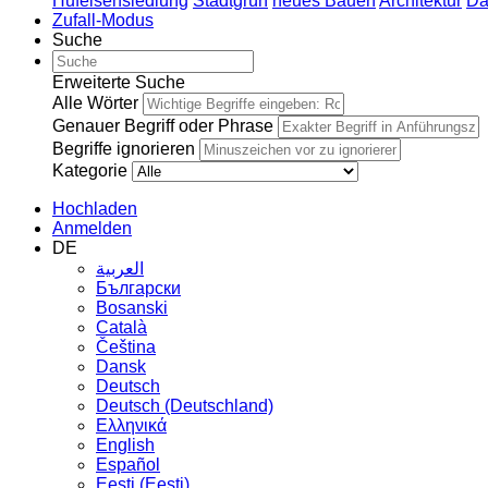
Hufeisensiedlung
Stadtgrün
neues Bauen
Architektur
Da
Zufall-Modus
Suche
Erweiterte Suche
Alle Wörter
Genauer Begriff oder Phrase
Begriffe ignorieren
Kategorie
Hochladen
Anmelden
DE
العربية
Български
Bosanski
Сatalà
Čeština
Dansk
Deutsch
Deutsch (Deutschland)
Ελληνικά
English
Español
Eesti (Eesti)