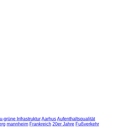
u-grüne Infrastruktur
Aarhus
Aufenthaltsqualität
erg
mannheim
Frankreich
20er Jahre
Fußverkehr