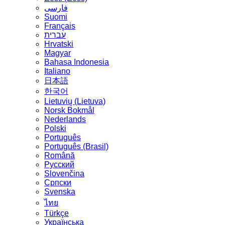
فارسی
Suomi
Français
עברית
Hrvatski
Magyar
Bahasa Indonesia
Italiano
日本語
한국어
Lietuvių (Lietuva)
‪Norsk Bokmål‬
Nederlands
Polski
Português
Português (Brasil)
Română
Русский
Slovenčina
Српски
Svenska
ไทย
Türkçe
Українська