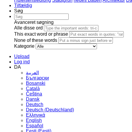
Hufeisensiedlung
Stadtgrün
neues Bauen
Architektur
Da
Tilfældig
Søg
Avanceret søgning
Alle disse ord
This exact word or phrase
None of these words
Kategorie
Upload
Log ind
DA
العربية
Български
Bosanski
Сatalà
Čeština
Dansk
Deutsch
Deutsch (Deutschland)
Ελληνικά
English
Español
Eesti (Eesti)