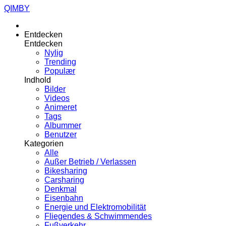
QIMBY
Entdecken
Entdecken
Nylig
Trending
Populær
Indhold
Bilder
Videos
Animeret
Tags
Albummer
Benutzer
Kategorien
Alle
Außer Betrieb / Verlassen
Bikesharing
Carsharing
Denkmal
Eisenbahn
Energie und Elektromobilität
Fliegendes & Schwimmendes
Fußverkehr