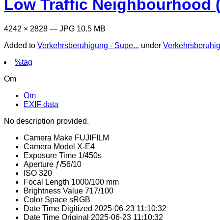
Low Traffic Neighbourhood 
4242 × 2828 — JPG 10.5 MB
Added to
Verkehrsberuhigung - Supe...
under
Verkehrsberuhi
%tag
Om
Om
EXIF data
No description provided.
Camera Make
FUJIFILM
Camera Model
X-E4
Exposure Time
1/450s
Aperture
ƒ/56/10
ISO
320
Focal Length
1000/100 mm
Brightness Value
717/100
Color Space
sRGB
Date Time Digitized
2025-06-23 11:10:32
Date Time Original
2025-06-23 11:10:32