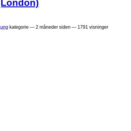
(London)
gung
kategorie —
2 måneder siden
— 1791 visninger