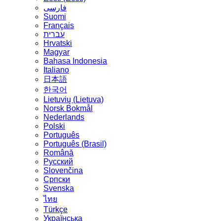
فارسی
Suomi
Français
עברית
Hrvatski
Magyar
Bahasa Indonesia
Italiano
日本語
한국어
Lietuvių (Lietuva)
‪Norsk Bokmål‬
Nederlands
Polski
Português
Português (Brasil)
Română
Русский
Slovenčina
Српски
Svenska
ไทย
Türkçe
Українська