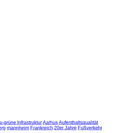
u-grüne Infrastruktur
Aarhus
Aufenthaltsqualität
erg
mannheim
Frankreich
20er Jahre
Fußverkehr