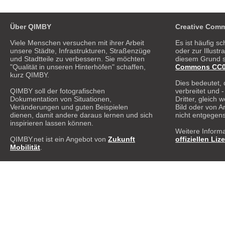
Über QIMBY
Creative Comm
Viele Menschen versuchen mit ihrer Arbeit
Es ist häufig sc
unsere Städte, Infrastrukturen, Straßenzüge
oder zur Illust
und Stadtteile zu verbessern. Sie möchten
diesem Grund s
"Qualität in unseren Hinterhöfen" schaffen,
Commons CC0 1
kurz QIMBY.
Dies bedeutet, 
QIMBY soll der fotografischen
verbreitet und 
Dokumentation von Situationen,
Dritter, gleich
Veränderungen und guten Beispielen
Bild oder von A
dienen, damit andere daraus lernen und sich
nicht entgegen
inspirieren lassen können.
Weitere Informa
QIMBY.net ist ein Angebot von
Zukunft
offiziellen Liz
Mobilität
.