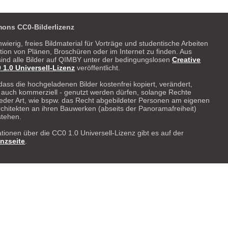
ons CC0-Bilderlizenz
hwierig, freies Bildmaterial für Vorträge und studentische Arbeiten
ration von Plänen, Broschüren oder im Internet zu finden. Aus
ind alle Bilder auf QIMBY unter der bedingungslosen
Creative
.0 Universell-Lizenz
veröffentlicht.
dass die hochgeladenen Bilder kostenfrei kopiert, verändert,
- auch kommerziell - genutzt werden dürfen, solange Rechte
 weder Art, wie bspw. das Recht abgebildeter Personen am eigenen
rchitekten an ihren Bauwerken (abseits der Panoramafreiheit)
stehen.
tionen über die CC0 1.0 Universell-Lizenz gibt es auf der
enzseite
.