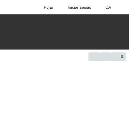
Pujar
Iniciar sessió
CA
0