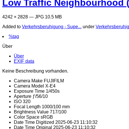
Low Traffic Neighbourhood 
4242 × 2828 — JPG 10.5 MB
Added to
Verkehrsberuhigung - Supe...
under
Verkehrsberuhi
%tag
Über
Über
EXIF data
Keine Beschreibung vorhanden.
Camera Make
FUJIFILM
Camera Model
X-E4
Exposure Time
1/450s
Aperture
ƒ/56/10
ISO
320
Focal Length
1000/100 mm
Brightness Value
717/100
Color Space
sRGB
Date Time Digitized
2025-06-23 11:10:32
Date Time Original
2025-06-23 11:10:32