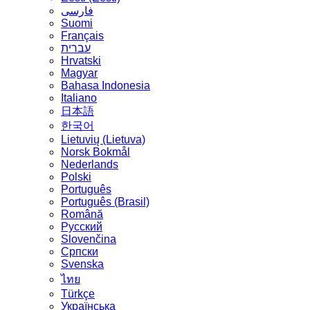
فارسی
Suomi
Français
עברית
Hrvatski
Magyar
Bahasa Indonesia
Italiano
日本語
한국어
Lietuvių (Lietuva)
‪Norsk Bokmål‬
Nederlands
Polski
Português
Português (Brasil)
Română
Русский
Slovenčina
Српски
Svenska
ไทย
Türkçe
Українська