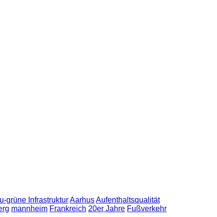
u-grüne Infrastruktur
Aarhus
Aufenthaltsqualität
erg
mannheim
Frankreich
20er Jahre
Fußverkehr