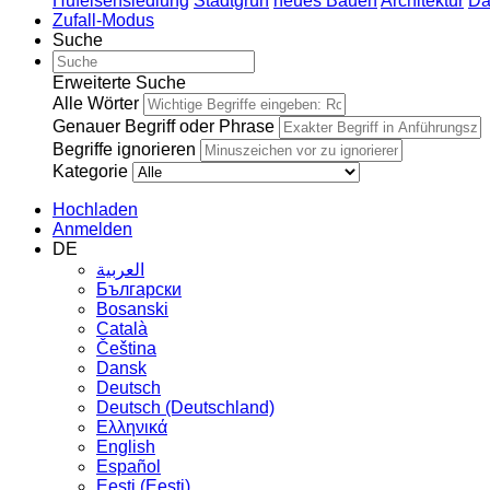
Hufeisensiedlung
Stadtgrün
neues Bauen
Architektur
Da
Zufall-Modus
Suche
Erweiterte Suche
Alle Wörter
Genauer Begriff oder Phrase
Begriffe ignorieren
Kategorie
Hochladen
Anmelden
DE
العربية
Български
Bosanski
Сatalà
Čeština
Dansk
Deutsch
Deutsch (Deutschland)
Ελληνικά
English
Español
Eesti (Eesti)