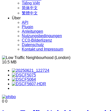
Tiếng Việt
简体中文
繁體中文
Über
API
Plugin
Anleitungen
Nutzungsbedingungen
CC0-Bilderlizenz
Datenschutz
Kontakt und Impressum
10.5 MB
0
0