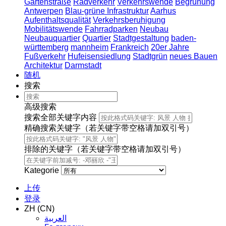
Gartenstraße
Radverkehr
Verkehrswende
Begrünung
Antwerpen
Blau-grüne Infrastruktur
Aarhus
Aufenthaltsqualität
Verkehrsberuhigung
Mobilitätswende
Fahrradparken
Neubau
Neubauquartier
Quartier
Stadtgestaltung
baden-
württemberg
mannheim
Frankreich
20er Jahre
Fußverkehr
Hufeisensiedlung
Stadtgrün
neues Bauen
Architektur
Darmstadt
随机
搜索
高级搜索
搜索全部关键字内容
精确搜索关键字（若关键字带空格请加双引号）
排除的关键字（若关键字带空格请加双引号）
Kategorie
上传
登录
ZH (CN)
العربية