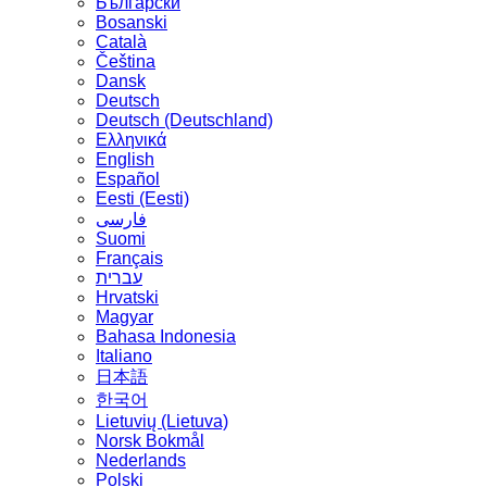
Български
Bosanski
Сatalà
Čeština
Dansk
Deutsch
Deutsch (Deutschland)
Ελληνικά
English
Español
Eesti (Eesti)
فارسی
Suomi
Français
עברית
Hrvatski
Magyar
Bahasa Indonesia
Italiano
日本語
한국어
Lietuvių (Lietuva)
‪Norsk Bokmål‬
Nederlands
Polski