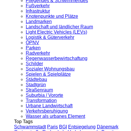
Fliegendes & Schwimmendes
Fußverkehr
Infrastruktur
Knotenpunkte und Plätze
Landmarken
Landschaft und ländlicher Raum
Light Electric Vehicles (LEVs)
Logistik & Güterverkehr
ÖPNV
Parken
Radverkehr
Regenwasserbewirtschaftung
Schilder
Sozialer Wohnungsbau
Spielen & Spielplätze
Städtebau
Stadtgrün
Straßenraum
Suburbia / Vororte
Transformation
Urbane Landwirtschaft
Verkehrsberuhigung
Wasser als urbanes Element
Top Tags
Schwammstadt
Paris
BGI
Entsiegelung
Dänemark