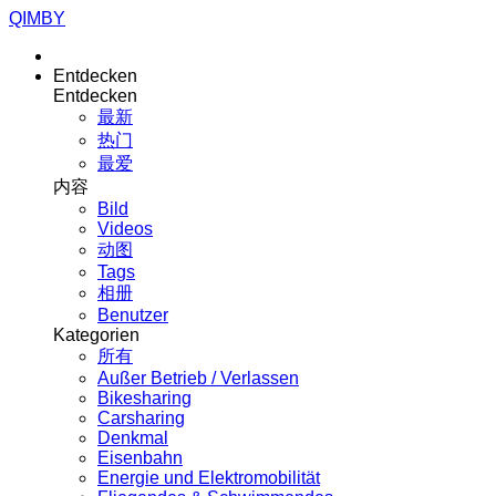
QIMBY
Entdecken
Entdecken
最新
热门
最爱
内容
Bild
Videos
动图
Tags
相册
Benutzer
Kategorien
所有
Außer Betrieb / Verlassen
Bikesharing
Carsharing
Denkmal
Eisenbahn
Energie und Elektromobilität