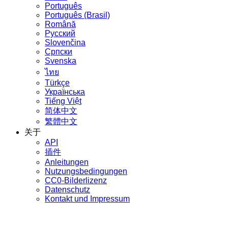
Português
Português (Brasil)
Română
Русский
Slovenčina
Српски
Svenska
ไทย
Türkçe
Українська
Tiếng Việt
简体中文
繁體中文
关于
API
插件
Anleitungen
Nutzungsbedingungen
CC0-Bilderlizenz
Datenschutz
Kontakt und Impressum