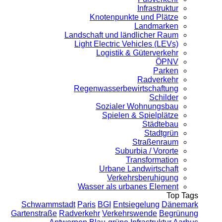
Infrastruktur
Knotenpunkte und Plätze
Landmarken
Landschaft und ländlicher Raum
Light Electric Vehicles (LEVs)
Logistik & Güterverkehr
ÖPNV
Parken
Radverkehr
Regenwasserbewirtschaftung
Schilder
Sozialer Wohnungsbau
Spielen & Spielplätze
Städtebau
Stadtgrün
Straßenraum
Suburbia / Vororte
Transformation
Urbane Landwirtschaft
Verkehrsberuhigung
Wasser als urbanes Element
Top Tags
Schwammstadt
Paris
BGI
Entsiegelung
Dänemark
Gartenstraße
Radverkehr
Verkehrswende
Begrünung