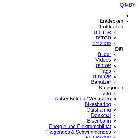
QIMBY
Entdecken
Entdecken
אחרונים
טרנדים
פופולרים
תוכן
Bilder
Videos
אהובים
Tags
אלבומים
Benutzer
Kategorien
הכל
Außer Betrieb / Verlassen
Bikesharing
Carsharing
Denkmal
Eisenbahn
Energie und Elektromobilität
Fliegendes & Schwimmendes
Fußverkehr