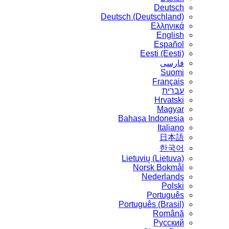
Deutsch
Deutsch (Deutschland)
Ελληνικά
English
Español
Eesti (Eesti)
فارسی
Suomi
Français
עברית
Hrvatski
Magyar
Bahasa Indonesia
Italiano
日本語
한국어
Lietuvių (Lietuva)
‪Norsk Bokmål‬
Nederlands
Polski
Português
Português (Brasil)
Română
Русский