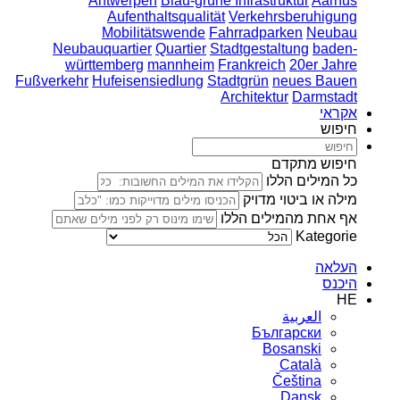
Antwerpen
Blau-grüne Infrastruktur
Aarhus
Aufenthaltsqualität
Verkehrsberuhigung
Mobilitätswende
Fahrradparken
Neubau
Neubauquartier
Quartier
Stadtgestaltung
baden-
württemberg
mannheim
Frankreich
20er Jahre
Fußverkehr
Hufeisensiedlung
Stadtgrün
neues Bauen
Architektur
Darmstadt
אקראי
חיפוש
חיפוש מתקדם
כל המילים הללו
מילה או ביטוי מדויק
אף אחת מהמילים הללו
Kategorie
העלאה
היכנס
HE
العربية
Български
Bosanski
Сatalà
Čeština
Dansk