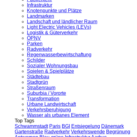
Infrastruktur
Knotenpunkte und Plätze
Landmarken
Landschaft und ländlicher Raum
Light Electric Vehicles (LEVs)
Logistik & Güterverkehr
ÖPNV
Parken
Radverkehr
Regenwasserbewirtschaftung
Schilder
Sozialer Wohnungsbau
Spielen & Spielplätze
Städtebau
Stadtgrün
Straßenraum
Suburbia / Vororte
Transformation
Urbane Landwirtschaft
Verkehrsberuhigung
Wasser als urbanes Element
Top Tags
Schwammstadt
Paris
BGI
Entsiegelung
Dänemark
Gartenstraße
Radverkehr
Verkehrswende
Begrünung