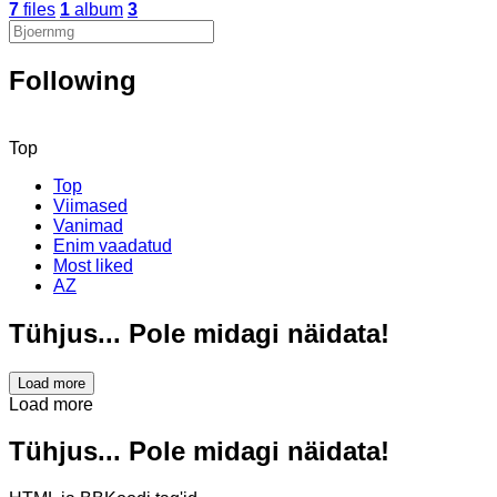
7
files
1
album
3
Following
Top
Top
Viimased
Vanimad
Enim vaadatud
Most liked
AZ
Tühjus... Pole midagi näidata!
Load more
Load more
Tühjus... Pole midagi näidata!