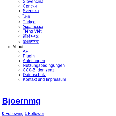
Slovenčina
Српски
Svenska
ไทย
Türkçe
Українська
Tiếng Việt
简体中文
繁體中文
About
API
Plugin
Anleitungen
Nutzungsbedingungen
CC0-Bilderlizenz
Datenschutz
Kontakt und Impressum
Bjoernmg
0
Following
1
Follower