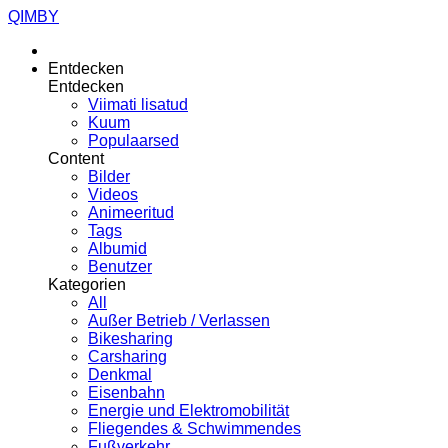
QIMBY
Entdecken
Entdecken
Viimati lisatud
Kuum
Populaarsed
Content
Bilder
Videos
Animeeritud
Tags
Albumid
Benutzer
Kategorien
All
Außer Betrieb / Verlassen
Bikesharing
Carsharing
Denkmal
Eisenbahn
Energie und Elektromobilität
Fliegendes & Schwimmendes
Fußverkehr