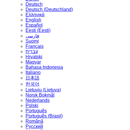
Deutsch
Deutsch (Deutschland)
Ελληνικά
English
Español
Eesti (Eesti)
فارسی
Suomi
Français
עברית
Hrvatski
Magyar
Bahasa Indonesia
Italiano
日本語
한국어
Lietuvių (Lietuva)
‪Norsk Bokmål‬
Nederlands
Polski
Português
Português (Brasil)
Română
Русский