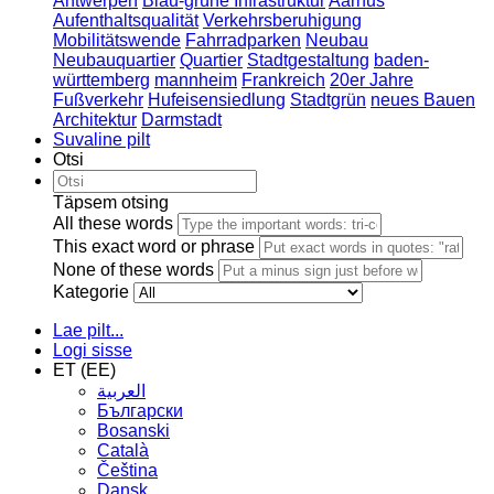
Antwerpen
Blau-grüne Infrastruktur
Aarhus
Aufenthaltsqualität
Verkehrsberuhigung
Mobilitätswende
Fahrradparken
Neubau
Neubauquartier
Quartier
Stadtgestaltung
baden-
württemberg
mannheim
Frankreich
20er Jahre
Fußverkehr
Hufeisensiedlung
Stadtgrün
neues Bauen
Architektur
Darmstadt
Suvaline pilt
Otsi
Täpsem otsing
All these words
This exact word or phrase
None of these words
Kategorie
Lae pilt...
Logi sisse
ET (EE)
العربية
Български
Bosanski
Сatalà
Čeština
Dansk