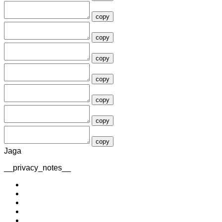
copy
copy
copy
copy
copy
copy
copy
Jaga
__privacy_notes__