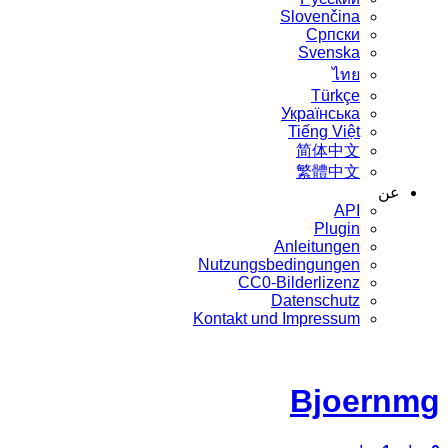
Slovenčina
Српски
Svenska
ไทย
Türkçe
Українська
Tiếng Việt
简体中文
繁體中文
عن
API
Plugin
Anleitungen
Nutzungsbedingungen
CC0-Bilderlizenz
Datenschutz
Kontakt und Impressum
Bjoernmg