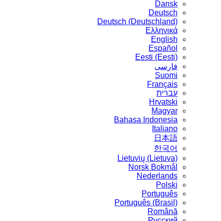
Dansk
Deutsch
Deutsch (Deutschland)
Ελληνικά
English
Español
Eesti (Eesti)
فارسی
Suomi
Français
עברית
Hrvatski
Magyar
Bahasa Indonesia
Italiano
日本語
한국어
Lietuvių (Lietuva)
‪Norsk Bokmål‬
Nederlands
Polski
Português
Português (Brasil)
Română
Русский