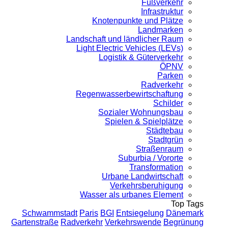
Fußverkehr
Infrastruktur
Knotenpunkte und Plätze
Landmarken
Landschaft und ländlicher Raum
Light Electric Vehicles (LEVs)
Logistik & Güterverkehr
ÖPNV
Parken
Radverkehr
Regenwasserbewirtschaftung
Schilder
Sozialer Wohnungsbau
Spielen & Spielplätze
Städtebau
Stadtgrün
Straßenraum
Suburbia / Vororte
Transformation
Urbane Landwirtschaft
Verkehrsberuhigung
Wasser als urbanes Element
Top Tags
Schwammstadt
Paris
BGI
Entsiegelung
Dänemark
Gartenstraße
Radverkehr
Verkehrswende
Begrünung