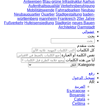
Antwerpen
Blau-grüne Infrastruktur
Aarhus
Aufenthaltsqualität
Verkehrsberuhigung
Mobilitätswende
Fahrradparken
Neubau
Neubauquartier
Quartier
Stadtgestaltung
baden-
württemberg
mannheim
Frankreich
20er Jahre
Fußverkehr
Hufeisensiedlung
Stadtgrün
neues Bauen
Architektur
Darmstadt
عشوائي
بحث
بحث متقدم
كل الكلمات
نفس الكلمة او العبارة
أيا من هذه الكلمات
Kategorie
رفع
تسجيل الدخول
AR
العربية
Български
Bosanski
Сatalà
Čeština