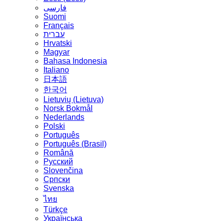
فارسی
Suomi
Français
עברית
Hrvatski
Magyar
Bahasa Indonesia
Italiano
日本語
한국어
Lietuvių (Lietuva)
‪Norsk Bokmål‬
Nederlands
Polski
Português
Português (Brasil)
Română
Русский
Slovenčina
Српски
Svenska
ไทย
Türkçe
Українська