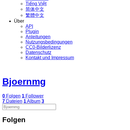
Tiếng Việt
简体中文
繁體中文
Über
API
Plugin
Anleitungen
Nutzungsbedingungen
CC0-Bilderlizenz
Datenschutz
Kontakt und Impressum
Bjoernmg
0
Folgen
1
Follower
7
Dateien
1
Album
3
Folgen