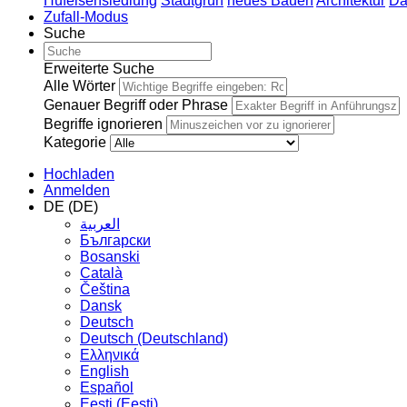
Hufeisensiedlung
Stadtgrün
neues Bauen
Architektur
Da
Zufall-Modus
Suche
Erweiterte Suche
Alle Wörter
Genauer Begriff oder Phrase
Begriffe ignorieren
Kategorie
Hochladen
Anmelden
DE (DE)
العربية
Български
Bosanski
Сatalà
Čeština
Dansk
Deutsch
Deutsch (Deutschland)
Ελληνικά
English
Español
Eesti (Eesti)