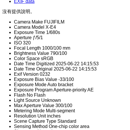
EXIF data
沒有提供說明。
Camera Make
FUJIFILM
Camera Model
X-E4
Exposure Time
1/680s
Aperture
ƒ/5/1
ISO
320
Focal Length
1000/100 mm
Brightness Value
790/100
Color Space
sRGB
Date Time Digitized
2025-06-22 14:15:53
Date Time Original
2025-06-22 14:15:53
Exif Version
0232
Exposure Bias Value
-33/100
Exposure Mode
Auto bracket
Exposure Program
Aperture-priority AE
Flash
No Flash
Light Source
Unknown
Max Aperture Value
300/100
Metering Mode
Multi-segment
Resolution Unit
inches
Scene Capture Type
Standard
Sensing Method
One-chip color area