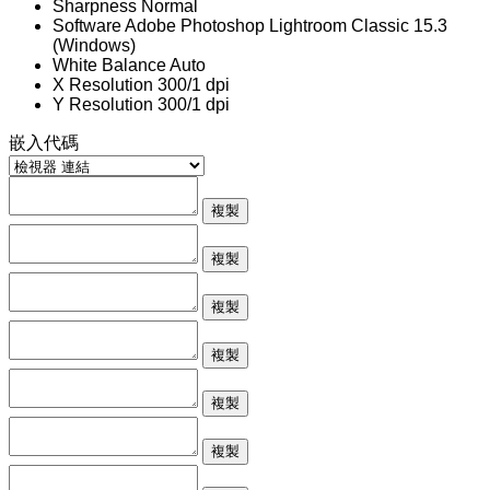
Sharpness
Normal
Software
Adobe Photoshop Lightroom Classic 15.3
(Windows)
White Balance
Auto
X Resolution
300/1 dpi
Y Resolution
300/1 dpi
嵌入代碼
複製
複製
複製
複製
複製
複製