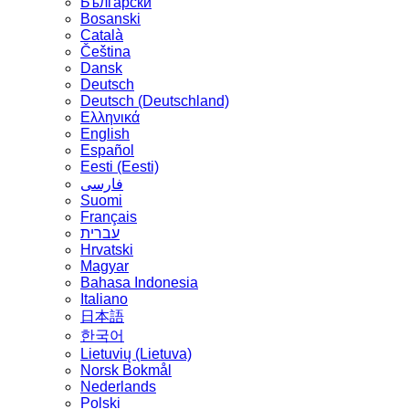
Български
Bosanski
Сatalà
Čeština
Dansk
Deutsch
Deutsch (Deutschland)
Ελληνικά
English
Español
Eesti (Eesti)
فارسی
Suomi
Français
עברית
Hrvatski
Magyar
Bahasa Indonesia
Italiano
日本語
한국어
Lietuvių (Lietuva)
‪Norsk Bokmål‬
Nederlands
Polski