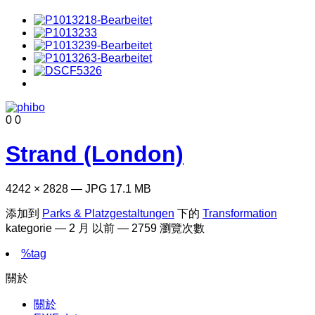
0
0
Strand (London)
4242 × 2828 — JPG 17.1 MB
添加到
Parks & Platzgestaltungen
下的
Transformation
kategorie —
2 月 以前
— 2759 瀏覽次數
%tag
關於
關於