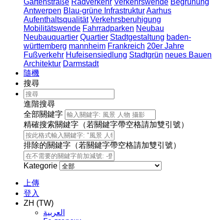
Gartenstraße
Radverkehr
Verkehrswende
Begrünung
Antwerpen
Blau-grüne Infrastruktur
Aarhus
Aufenthaltsqualität
Verkehrsberuhigung
Mobilitätswende
Fahrradparken
Neubau
Neubauquartier
Quartier
Stadtgestaltung
baden-
württemberg
mannheim
Frankreich
20er Jahre
Fußverkehr
Hufeisensiedlung
Stadtgrün
neues Bauen
Architektur
Darmstadt
隨機
搜尋
進階搜尋
全部關鍵字
精確搜索關鍵字（若關鍵字帶空格請加雙引號）
排除的關鍵字（若關鍵字帶空格請加雙引號）
Kategorie
上傳
登入
ZH (TW)
العربية