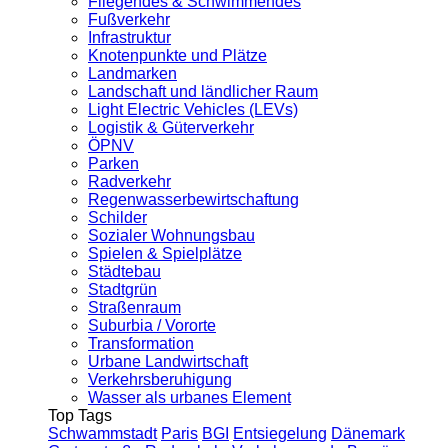
Fliegendes & Schwimmendes
Fußverkehr
Infrastruktur
Knotenpunkte und Plätze
Landmarken
Landschaft und ländlicher Raum
Light Electric Vehicles (LEVs)
Logistik & Güterverkehr
ÖPNV
Parken
Radverkehr
Regenwasserbewirtschaftung
Schilder
Sozialer Wohnungsbau
Spielen & Spielplätze
Städtebau
Stadtgrün
Straßenraum
Suburbia / Vororte
Transformation
Urbane Landwirtschaft
Verkehrsberuhigung
Wasser als urbanes Element
Top Tags
Schwammstadt
Paris
BGI
Entsiegelung
Dänemark