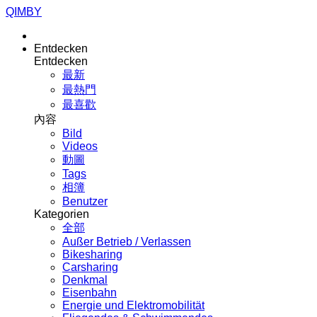
QIMBY
Entdecken
Entdecken
最新
最熱門
最喜歡
內容
Bild
Videos
動圖
Tags
相簿
Benutzer
Kategorien
全部
Außer Betrieb / Verlassen
Bikesharing
Carsharing
Denkmal
Eisenbahn
Energie und Elektromobilität