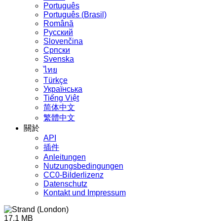
Português
Português (Brasil)
Română
Русский
Slovenčina
Српски
Svenska
ไทย
Türkçe
Українська
Tiếng Việt
简体中文
繁體中文
關於
API
插件
Anleitungen
Nutzungsbedingungen
CC0-Bilderlizenz
Datenschutz
Kontakt und Impressum
17.1 MB