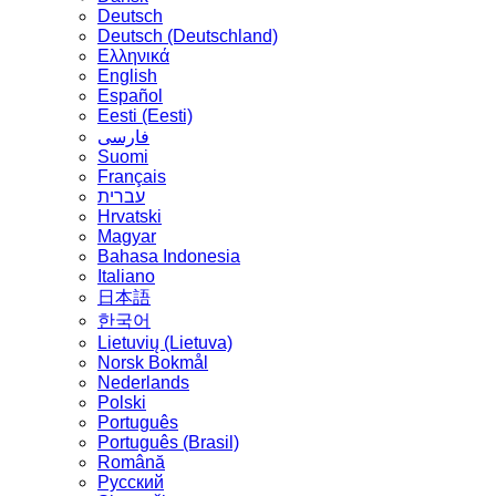
Deutsch
Deutsch (Deutschland)
Ελληνικά
English
Español
Eesti (Eesti)
فارسی
Suomi
Français
עברית
Hrvatski
Magyar
Bahasa Indonesia
Italiano
日本語
한국어
Lietuvių (Lietuva)
‪Norsk Bokmål‬
Nederlands
Polski
Português
Português (Brasil)
Română
Русский