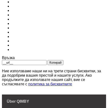
Връзка
Копирай
Ние използваме наши ни на трети страни бисквитки, за
да подобрим вашия престой и нашите услуги. Ако
продължите да използвате нашия сайт, вие се
съгласявате с
политика за бисквитките
Über QIMBY