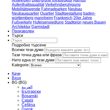
Antwerpen
Blau-grüne Infrastruktur
Aarhus
Aufenthaltsqualität
Verkehrsberuhigung
Mobilitätswende
Fahrradparken
Neubau
Neubauquartier
Quartier
Stadtgestaltung
baden-
württemberg
mannheim
Frankreich
20er Jahre
Fußverkehr
Hufeisensiedlung
Stadtgrün
neues Bauen
Architektur
Darmstadt
Произволен
Търси
Подробно търсене
Всички тези думи
Тази точна дума или фраза
Нито една от тези думи
Kategorie
Качи
Вход
BG (BG)
العربية
Български
Bosanski
Сatalà
Čeština
Dansk