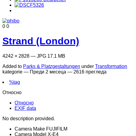
0
0
Strand (London)
4242 × 2828 — JPG 17.1 MB
Added to
Parks & Platzgestaltungen
under
Transformation
kategorie —
Преди 2 месеца
— 2616 прегледа
%tag
Относно
Относно
EXIF data
No description provided.
Camera Make
FUJIFILM
Camera Model
X-E4