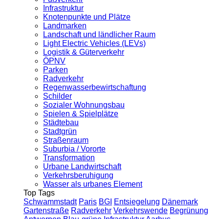
Infrastruktur
Knotenpunkte und Plätze
Landmarken
Landschaft und ländlicher Raum
Light Electric Vehicles (LEVs)
Logistik & Güterverkehr
ÖPNV
Parken
Radverkehr
Regenwasserbewirtschaftung
Schilder
Sozialer Wohnungsbau
Spielen & Spielplätze
Städtebau
Stadtgrün
Straßenraum
Suburbia / Vororte
Transformation
Urbane Landwirtschaft
Verkehrsberuhigung
Wasser als urbanes Element
Top Tags
Schwammstadt
Paris
BGI
Entsiegelung
Dänemark
Gartenstraße
Radverkehr
Verkehrswende
Begrünung