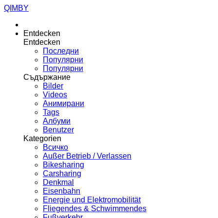
QIMBY
Entdecken
Entdecken
Последни
Популярни
Популярни
Съдържание
Bilder
Videos
Анимирани
Tags
Албуми
Benutzer
Kategorien
Всичко
Außer Betrieb / Verlassen
Bikesharing
Carsharing
Denkmal
Eisenbahn
Energie und Elektromobilität
Fliegendes & Schwimmendes
Fußverkehr