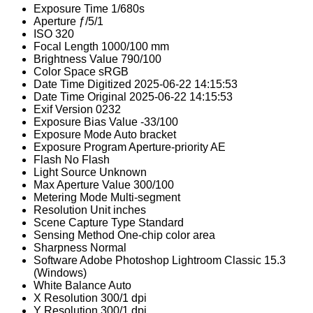
Exposure Time
1/680s
Aperture
ƒ/5/1
ISO
320
Focal Length
1000/100 mm
Brightness Value
790/100
Color Space
sRGB
Date Time Digitized
2025-06-22 14:15:53
Date Time Original
2025-06-22 14:15:53
Exif Version
0232
Exposure Bias Value
-33/100
Exposure Mode
Auto bracket
Exposure Program
Aperture-priority AE
Flash
No Flash
Light Source
Unknown
Max Aperture Value
300/100
Metering Mode
Multi-segment
Resolution Unit
inches
Scene Capture Type
Standard
Sensing Method
One-chip color area
Sharpness
Normal
Software
Adobe Photoshop Lightroom Classic 15.3
(Windows)
White Balance
Auto
X Resolution
300/1 dpi
Y Resolution
300/1 dpi