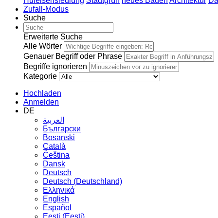
Hufeisensiedlung
Stadtgrün
neues Bauen
Architektur
Da
Zufall-Modus
Suche
Erweiterte Suche
Alle Wörter
Genauer Begriff oder Phrase
Begriffe ignorieren
Kategorie
Hochladen
Anmelden
DE
العربية
Български
Bosanski
Сatalà
Čeština
Dansk
Deutsch
Deutsch (Deutschland)
Ελληνικά
English
Español
Eesti (Eesti)