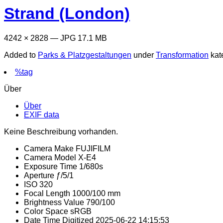
Strand (London)
4242 × 2828 — JPG 17.1 MB
Added to
Parks & Platzgestaltungen
under
Transformation
kat
%tag
Über
Über
EXIF data
Keine Beschreibung vorhanden.
Camera Make
FUJIFILM
Camera Model
X-E4
Exposure Time
1/680s
Aperture
ƒ/5/1
ISO
320
Focal Length
1000/100 mm
Brightness Value
790/100
Color Space
sRGB
Date Time Digitized
2025-06-22 14:15:53