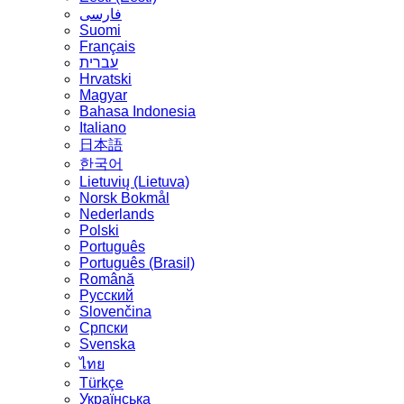
فارسی
Suomi
Français
עברית
Hrvatski
Magyar
Bahasa Indonesia
Italiano
日本語
한국어
Lietuvių (Lietuva)
‪Norsk Bokmål‬
Nederlands
Polski
Português
Português (Brasil)
Română
Русский
Slovenčina
Српски
Svenska
ไทย
Türkçe
Українська