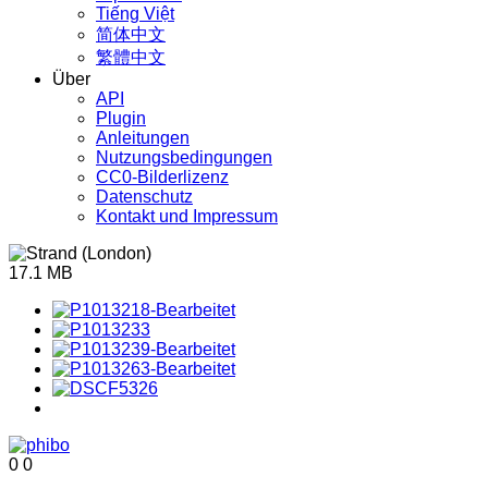
Tiếng Việt
简体中文
繁體中文
Über
API
Plugin
Anleitungen
Nutzungsbedingungen
CC0-Bilderlizenz
Datenschutz
Kontakt und Impressum
17.1 MB
0
0