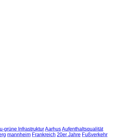
u-grüne Infrastruktur
Aarhus
Aufenthaltsqualität
erg
mannheim
Frankreich
20er Jahre
Fußverkehr