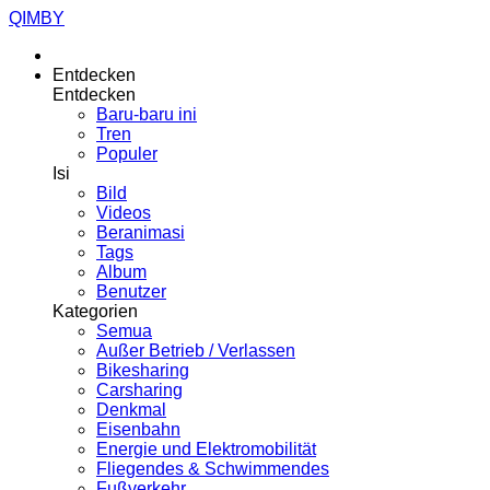
QIMBY
Entdecken
Entdecken
Baru-baru ini
Tren
Populer
Isi
Bild
Videos
Beranimasi
Tags
Album
Benutzer
Kategorien
Semua
Außer Betrieb / Verlassen
Bikesharing
Carsharing
Denkmal
Eisenbahn
Energie und Elektromobilität
Fliegendes & Schwimmendes
Fußverkehr