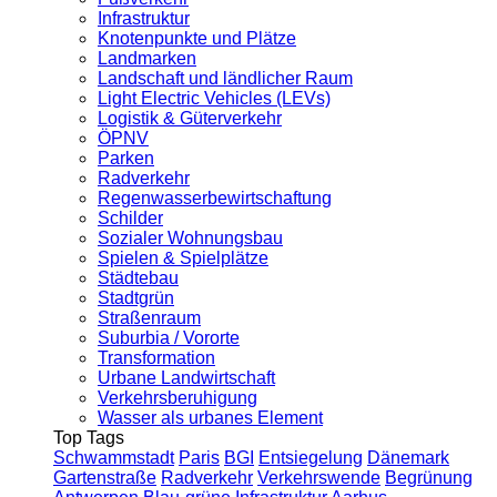
Infrastruktur
Knotenpunkte und Plätze
Landmarken
Landschaft und ländlicher Raum
Light Electric Vehicles (LEVs)
Logistik & Güterverkehr
ÖPNV
Parken
Radverkehr
Regenwasserbewirtschaftung
Schilder
Sozialer Wohnungsbau
Spielen & Spielplätze
Städtebau
Stadtgrün
Straßenraum
Suburbia / Vororte
Transformation
Urbane Landwirtschaft
Verkehrsberuhigung
Wasser als urbanes Element
Top Tags
Schwammstadt
Paris
BGI
Entsiegelung
Dänemark
Gartenstraße
Radverkehr
Verkehrswende
Begrünung