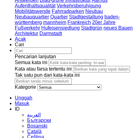
Antwerpen
Blau-grüne Infrastruktur
Aarhus
Aufenthaltsqualität
Verkehrsberuhigung
Mobilitätswende
Fahrradparken
Neubau
Neubauquartier
Quartier
Stadtgestaltung
baden-
württemberg
mannheim
Frankreich
20er Jahre
Fußverkehr
Hufeisensiedlung
Stadtgrün
neues Bauen
Architektur
Darmstadt
Acak
Cari
Pencarian lanjutan
Semua kata ini
Kata atau farsa tertentu ini
Tak satu pun dari kata-kata ini
Kategorie
Unggah
Masuk
ID
العربية
Български
Bosanski
Сatalà
Čeština