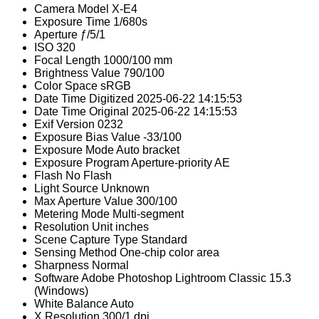
Camera Model
X-E4
Exposure Time
1/680s
Aperture
ƒ/5/1
ISO
320
Focal Length
1000/100 mm
Brightness Value
790/100
Color Space
sRGB
Date Time Digitized
2025-06-22 14:15:53
Date Time Original
2025-06-22 14:15:53
Exif Version
0232
Exposure Bias Value
-33/100
Exposure Mode
Auto bracket
Exposure Program
Aperture-priority AE
Flash
No Flash
Light Source
Unknown
Max Aperture Value
300/100
Metering Mode
Multi-segment
Resolution Unit
inches
Scene Capture Type
Standard
Sensing Method
One-chip color area
Sharpness
Normal
Software
Adobe Photoshop Lightroom Classic 15.3
(Windows)
White Balance
Auto
X Resolution
300/1 dpi