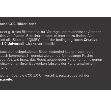
ons CC0-Bilderlizenz
hwierig, freies Bildmaterial für Vorträge und studentische Arbeiten
ration von Plänen, Broschüren oder im Internet zu finden. Aus
ind alle Bilder auf QIMBY unter der bedingungslosen
Creative
.0 Universell-Lizenz
veröffentlicht.
dass die hochgeladenen Bilder kostenfrei kopiert, verändert,
- auch kommerziell - genutzt werden dürfen, solange Rechte
 weder Art, wie bspw. das Recht abgebildeter Personen am eigenen
rchitekten an ihren Bauwerken (abseits der Panoramafreiheit)
stehen.
tionen über die CC0 1.0 Universell-Lizenz gibt es auf der
enzseite
.