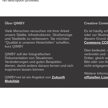
No description provided.
Über QIMBY
Creative Comm
Viele Menschen versuchen mit ihrer Arbeit
Es ist häufig sc
unsere Städte, Infrastrukturen, Straßenzüge
oder zur Illust
und Stadtteile zu verbessern. Sie möchten
diesem Grund s
"Qualität in unseren Hinterhöfen" schaffen,
Commons CC0 1
kurz QIMBY.
Dies bedeutet, 
QIMBY soll der fotografischen
verbreitet und 
Dokumentation von Situationen,
Dritter, gleich
Veränderungen und guten Beispielen
Bild oder von A
dienen, damit andere daraus lernen und sich
nicht entgegen
inspirieren lassen können.
Weitere Informa
QIMBY.net ist ein Angebot von
Zukunft
offiziellen Liz
Mobilität
.