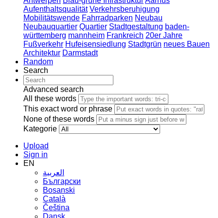
Antwerpen
Blau-grüne Infrastruktur
Aarhus
Aufenthaltsqualität
Verkehrsberuhigung
Mobilitätswende
Fahrradparken
Neubau
Neubauquartier
Quartier
Stadtgestaltung
baden-
württemberg
mannheim
Frankreich
20er Jahre
Fußverkehr
Hufeisensiedlung
Stadtgrün
neues Bauen
Architektur
Darmstadt
Random
Search
Advanced search
All these words
This exact word or phrase
None of these words
Kategorie
Upload
Sign in
EN
العربية
Български
Bosanski
Сatalà
Čeština
Dansk