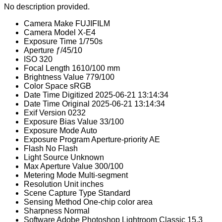
No description provided.
Camera Make
FUJIFILM
Camera Model
X-E4
Exposure Time
1/750s
Aperture
ƒ/45/10
ISO
320
Focal Length
1610/100 mm
Brightness Value
779/100
Color Space
sRGB
Date Time Digitized
2025-06-21 13:14:34
Date Time Original
2025-06-21 13:14:34
Exif Version
0232
Exposure Bias Value
33/100
Exposure Mode
Auto
Exposure Program
Aperture-priority AE
Flash
No Flash
Light Source
Unknown
Max Aperture Value
300/100
Metering Mode
Multi-segment
Resolution Unit
inches
Scene Capture Type
Standard
Sensing Method
One-chip color area
Sharpness
Normal
Software
Adobe Photoshop Lightroom Classic 15.3