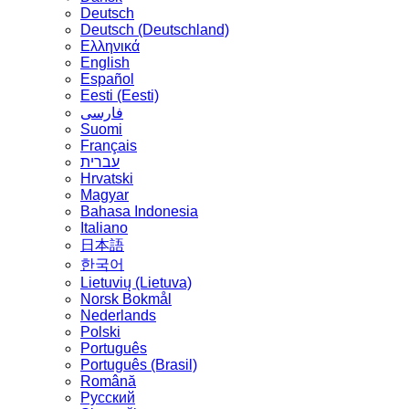
Deutsch
Deutsch (Deutschland)
Ελληνικά
English
Español
Eesti (Eesti)
فارسی
Suomi
Français
עברית
Hrvatski
Magyar
Bahasa Indonesia
Italiano
日本語
한국어
Lietuvių (Lietuva)
‪Norsk Bokmål‬
Nederlands
Polski
Português
Português (Brasil)
Română
Русский