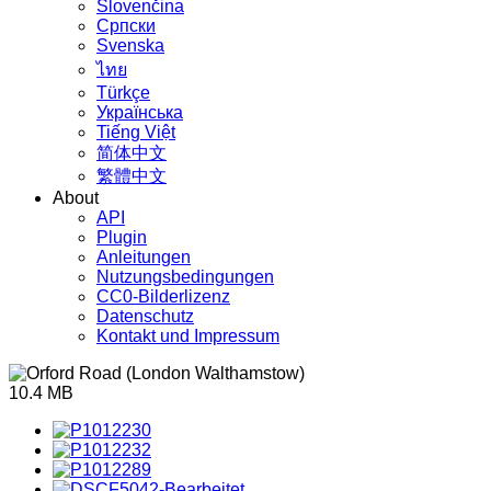
Slovenčina
Српски
Svenska
ไทย
Türkçe
Українська
Tiếng Việt
简体中文
繁體中文
About
API
Plugin
Anleitungen
Nutzungsbedingungen
CC0-Bilderlizenz
Datenschutz
Kontakt und Impressum
10.4 MB