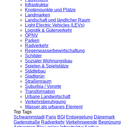
Infrastruktur
Knotenpunkte und Plätze
Landmarken
Landschaft und ländlicher Raum
Light Electric Vehicles (LEVs)
Logistik & Güterverkehr
ÖPNV
Parken
Radverkehr
Regenwasserbewirtschaftung
Schilder
Sozialer Wohnungsbau
Spielen & Spielplätze
Städtebau
Stadtgrün
Straßenraum
Suburbia / Vororte
Transformation
Urbane Landwirtschaft
Verkehrsberuhigung
Wasser als urbanes Element
Top Tags
Schwammstadt
Paris
BGI
Entsiegelung
Dänemark
Gartenstraße
Radverkehr
Verkehrswende
Begrünung