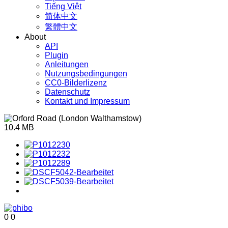
Tiếng Việt
简体中文
繁體中文
About
API
Plugin
Anleitungen
Nutzungsbedingungen
CC0-Bilderlizenz
Datenschutz
Kontakt und Impressum
10.4 MB
0
0