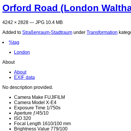
Orford Road (London Walth
4242 × 2828 — JPG 10.4 MB
Added to
Straßenraum-Stadtraum
under
Transformation
kateg
%tag
London
About
About
EXIF data
No description provided.
Camera Make
FUJIFILM
Camera Model
X-E4
Exposure Time
1/750s
Aperture
ƒ/45/10
ISO
320
Focal Length
1610/100 mm
Brightness Value
779/100