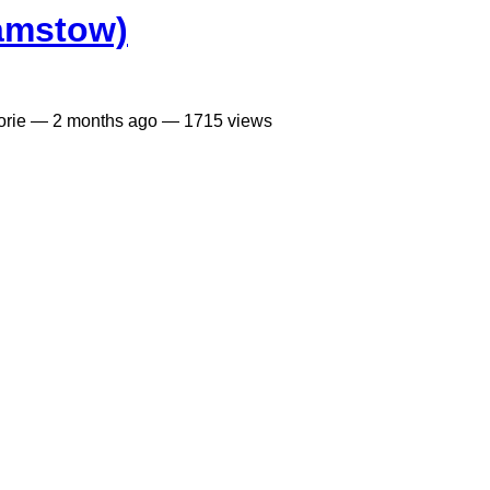
amstow)
orie —
2 months ago
— 1715 views