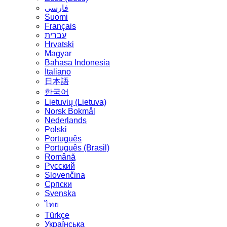
فارسی
Suomi
Français
עברית
Hrvatski
Magyar
Bahasa Indonesia
Italiano
日本語
한국어
Lietuvių (Lietuva)
‪Norsk Bokmål‬
Nederlands
Polski
Português
Português (Brasil)
Română
Русский
Slovenčina
Српски
Svenska
ไทย
Türkçe
Українська