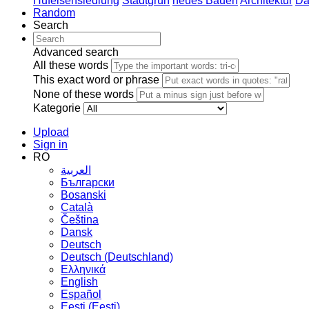
Hufeisensiedlung
Stadtgrün
neues Bauen
Architektur
Da
Random
Search
Advanced search
All these words
This exact word or phrase
None of these words
Kategorie
Upload
Sign in
RO
العربية
Български
Bosanski
Сatalà
Čeština
Dansk
Deutsch
Deutsch (Deutschland)
Ελληνικά
English
Español
Eesti (Eesti)