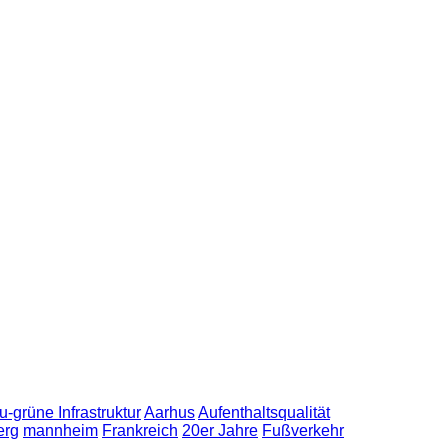
u-grüne Infrastruktur
Aarhus
Aufenthaltsqualität
erg
mannheim
Frankreich
20er Jahre
Fußverkehr