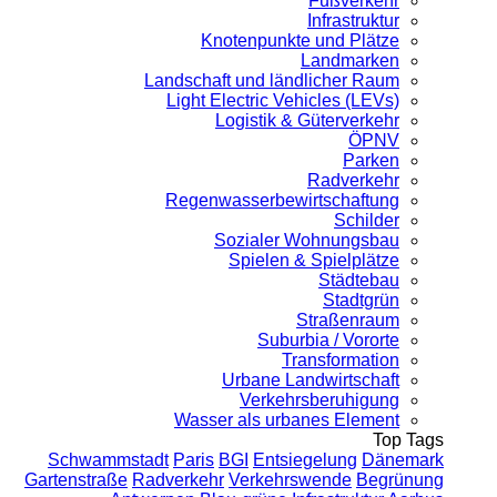
Fußverkehr
Infrastruktur
Knotenpunkte und Plätze
Landmarken
Landschaft und ländlicher Raum
Light Electric Vehicles (LEVs)
Logistik & Güterverkehr
ÖPNV
Parken
Radverkehr
Regenwasserbewirtschaftung
Schilder
Sozialer Wohnungsbau
Spielen & Spielplätze
Städtebau
Stadtgrün
Straßenraum
Suburbia / Vororte
Transformation
Urbane Landwirtschaft
Verkehrsberuhigung
Wasser als urbanes Element
Top Tags
Schwammstadt
Paris
BGI
Entsiegelung
Dänemark
Gartenstraße
Radverkehr
Verkehrswende
Begrünung