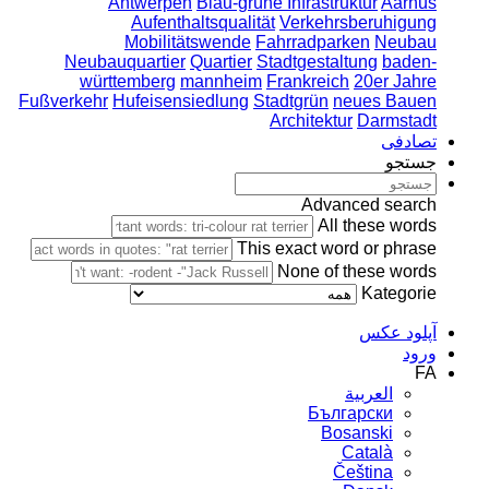
Antwerpen
Blau-grüne Infrastruktur
Aarhus
Aufenthaltsqualität
Verkehrsberuhigung
Mobilitätswende
Fahrradparken
Neubau
Neubauquartier
Quartier
Stadtgestaltung
baden-
württemberg
mannheim
Frankreich
20er Jahre
Fußverkehr
Hufeisensiedlung
Stadtgrün
neues Bauen
Architektur
Darmstadt
تصادفی
جستجو
Advanced search
All these words
This exact word or phrase
None of these words
Kategorie
آپلود عکس
ورود
FA
العربية
Български
Bosanski
Сatalà
Čeština