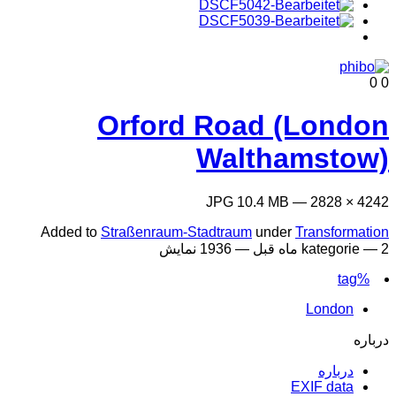
0
0
Orford Road (London
Walthamstow)
4242 × 2828 — JPG 10.4 MB
Added to
Straßenraum-Stadtraum
under
Transformation
2 ماه قبل
kategorie —
— 1936 نمایش
%tag
London
درباره
درباره
EXIF data