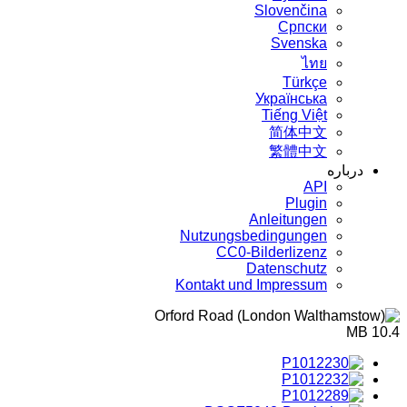
Slovenčina
Српски
Svenska
ไทย
Türkçe
Українська
Tiếng Việt
简体中文
繁體中文
درباره
API
Plugin
Anleitungen
Nutzungsbedingungen
CC0-Bilderlizenz
Datenschutz
Kontakt und Impressum
10.4 MB