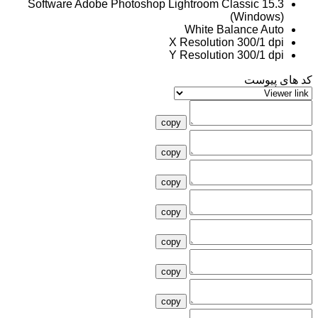
Software
Adobe Photoshop Lightroom Classic 15.3
(Windows)
White Balance
Auto
X Resolution
300/1 dpi
Y Resolution
300/1 dpi
کد های پیوست
copy
copy
copy
copy
copy
copy
copy