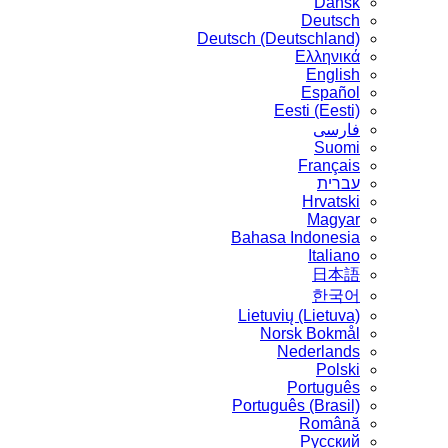
Dansk
Deutsch
Deutsch (Deutschland)
Ελληνικά
English
Español
Eesti (Eesti)
فارسی
Suomi
Français
עברית
Hrvatski
Magyar
Bahasa Indonesia
Italiano
日本語
한국어
Lietuvių (Lietuva)
‪Norsk Bokmål‬
Nederlands
Polski
Português
Português (Brasil)
Română
Русский