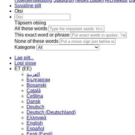
Hufeisensiedlung
Stadtgrün
neues Bauen
Architektur
Da
Suvaline pilt
Otsi
Täpsem otsing
All these words
This exact word or phrase
None of these words
Kategorie
Lae pilt...
Logi sisse
ET (EE)
العربية
Български
Bosanski
Сatalà
Čeština
Dansk
Deutsch
Deutsch (Deutschland)
Ελληνικά
English
Español
Eesti (Eesti)