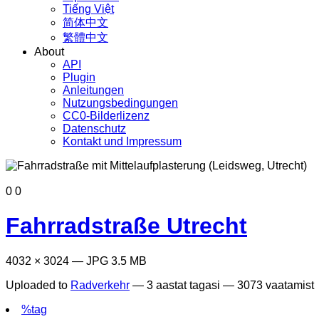
Tiếng Việt
简体中文
繁體中文
About
API
Plugin
Anleitungen
Nutzungsbedingungen
CC0-Bilderlizenz
Datenschutz
Kontakt und Impressum
0
0
Fahrradstraße Utrecht
4032 × 3024 — JPG 3.5 MB
Uploaded to
Radverkehr
—
3 aastat tagasi
— 3073 vaatamist
%tag