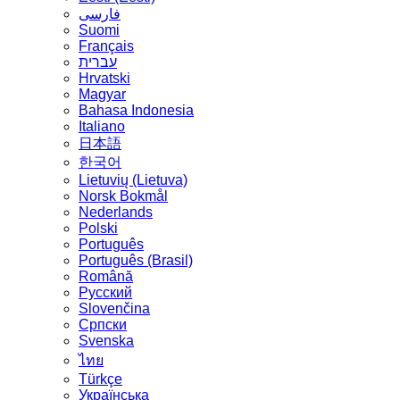
فارسی
Suomi
Français
עברית
Hrvatski
Magyar
Bahasa Indonesia
Italiano
日本語
한국어
Lietuvių (Lietuva)
‪Norsk Bokmål‬
Nederlands
Polski
Português
Português (Brasil)
Română
Русский
Slovenčina
Српски
Svenska
ไทย
Türkçe
Українська