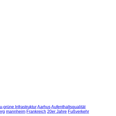
u-grüne Infrastruktur
Aarhus
Aufenthaltsqualität
erg
mannheim
Frankreich
20er Jahre
Fußverkehr