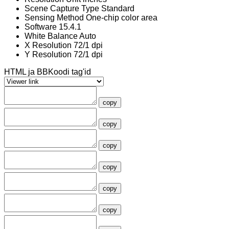
Scene Capture Type
Standard
Sensing Method
One-chip color area
Software
15.4.1
White Balance
Auto
X Resolution
72/1 dpi
Y Resolution
72/1 dpi
HTML ja BBKoodi tag'id
copy
copy
copy
copy
copy
copy