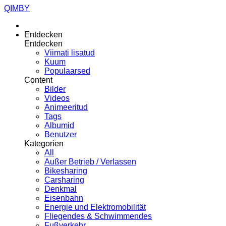
QIMBY
Entdecken
Entdecken
Viimati lisatud
Kuum
Populaarsed
Content
Bilder
Videos
Animeeritud
Tags
Albumid
Benutzer
Kategorien
All
Außer Betrieb / Verlassen
Bikesharing
Carsharing
Denkmal
Eisenbahn
Energie und Elektromobilität
Fliegendes & Schwimmendes
Fußverkehr