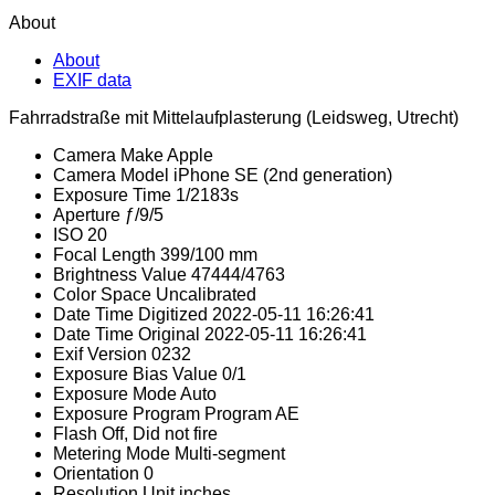
About
About
EXIF data
Fahrradstraße mit Mittelaufplasterung (Leidsweg, Utrecht)
Camera Make
Apple
Camera Model
iPhone SE (2nd generation)
Exposure Time
1/2183s
Aperture
ƒ/9/5
ISO
20
Focal Length
399/100 mm
Brightness Value
47444/4763
Color Space
Uncalibrated
Date Time Digitized
2022-05-11 16:26:41
Date Time Original
2022-05-11 16:26:41
Exif Version
0232
Exposure Bias Value
0/1
Exposure Mode
Auto
Exposure Program
Program AE
Flash
Off, Did not fire
Metering Mode
Multi-segment
Orientation
0
Resolution Unit
inches