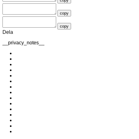
copy
copy
copy
Dela
__privacy_notes__