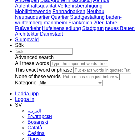
Antwerpen
Blau-grüne Infrastruktur
Aarhus
Aufenthaltsqualität
Verkehrsberuhigung
Mobilitätswende
Fahrradparken
Neubau
Neubauquartier
Quartier
Stadtgestaltung
baden-
württemberg
mannheim
Frankreich
20er Jahre
Fußverkehr
Hufeisensiedlung
Stadtgrün
neues Bauen
Architektur
Darmstadt
Slumpvald
Sök
Advanced search
All these words
This exact word or phrase
None of these words
Kategorie
Ladda upp
Logga in
SV
العربية
Български
Bosanski
Сatalà
Čeština
Dansk