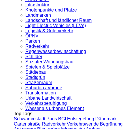
Infrastruktur
Knotenpunkte und Plätze
Landmarken
Landschaft und ländlicher Raum
Light Electric Vehicles (LEVs)
Logistik & Güterverkehr
ÖPNV
Parken
Radverkehr
Regenwasserbewirtschaftung
Schilder
Sozialer Wohnungsbau
Spielen & Spielplätze
Städtebau
Stadtgrün
Straßenraum
Suburbia / Vororte
Transformation
Urbane Landwirtschaft
Verkehrsberuhigung
Wasser als urbanes Element
Top Tags
Schwammstadt
Paris
BGI
Entsiegelung
Dänemark
Gartenstraße
Radverkehr
Verkehrswende
Begrünung