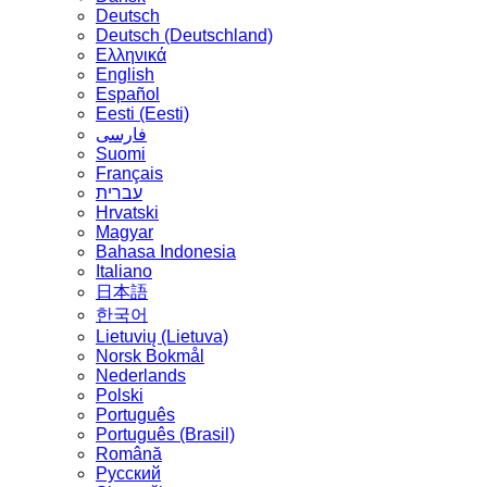
Deutsch
Deutsch (Deutschland)
Ελληνικά
English
Español
Eesti (Eesti)
فارسی
Suomi
Français
עברית
Hrvatski
Magyar
Bahasa Indonesia
Italiano
日本語
한국어
Lietuvių (Lietuva)
‪Norsk Bokmål‬
Nederlands
Polski
Português
Português (Brasil)
Română
Русский