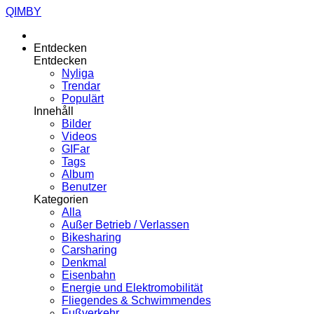
QIMBY
Entdecken
Entdecken
Nyliga
Trendar
Populärt
Innehåll
Bilder
Videos
GIFar
Tags
Album
Benutzer
Kategorien
Alla
Außer Betrieb / Verlassen
Bikesharing
Carsharing
Denkmal
Eisenbahn
Energie und Elektromobilität
Fliegendes & Schwimmendes
Fußverkehr