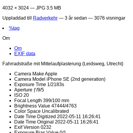
4032 × 3024 — JPG 3.5 MB
Uppladdad till
Radverkehr
—
3 år sedan
— 3076 visningar
%tag
Om
Om
EXIF data
Fahrradstraße mit Mittelaufplasterung (Leidsweg, Utrecht)
Camera Make
Apple
Camera Model
iPhone SE (2nd generation)
Exposure Time
1/2183s
Aperture
ƒ/9/5
ISO
20
Focal Length
399/100 mm
Brightness Value
47444/4763
Color Space
Uncalibrated
Date Time Digitized
2022-05-11 16:26:41
Date Time Original
2022-05-11 16:26:41
Exif Version
0232
Exposure Bias Value
0/1