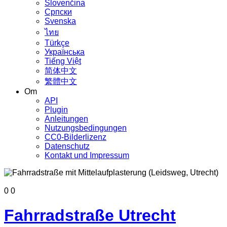
Slovenčina
Српски
Svenska
ไทย
Türkçe
Українська
Tiếng Việt
简体中文
繁體中文
Om
API
Plugin
Anleitungen
Nutzungsbedingungen
CC0-Bilderlizenz
Datenschutz
Kontakt und Impressum
0
0
Fahrradstraße Utrecht