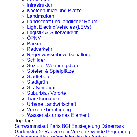
Infrastruktur
Knotenpunkte und Plätze
Landmarken
Landschaft und ländlicher Raum
Light Electric Vehicles (LEVs)
Logistik & Güterverkehr
ÖPNV
Parken
Radverkehr
Regenwasserbewirtschaftung
Schilder
Sozialer Wohnungsbau
Spielen & Spielplätze
Städtebau
Stadtgrün
Straßenraum
Suburbia / Vororte
Transformation
Urbane Landwirtschaft
Verkehrsberuhigung
Wasser als urbanes Element
Top Tags
Schwammstadt
Paris
BGI
Entsiegelung
Dänemark
Gartenstraße
Radverkehr
Verkehrswende
Begrünung