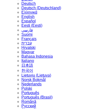
Deutsch
Deutsch (Deutschland)
Ελληνικά
English
Español
Eesti (Eesti)
فارسی
Suomi
Français
עברית
Hrvatski
Magyar
Bahasa Indonesia
Italiano
日本語
한국어
Lietuvių (Lietuva)
‪Norsk Bokmål‬
Nederlands
Polski
Português
Português (Brasil)
Română
Русский