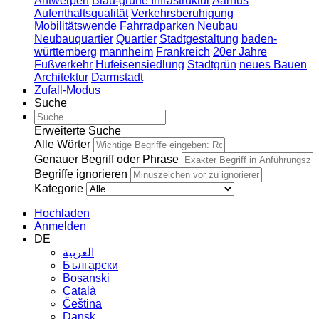
Antwerpen
Blau-grüne Infrastruktur
Aarhus
Aufenthaltsqualität
Verkehrsberuhigung
Mobilitätswende
Fahrradparken
Neubau
Neubauquartier
Quartier
Stadtgestaltung
baden-
württemberg
mannheim
Frankreich
20er Jahre
Fußverkehr
Hufeisensiedlung
Stadtgrün
neues Bauen
Architektur
Darmstadt
Zufall-Modus
Suche
Erweiterte Suche
Alle Wörter
Genauer Begriff oder Phrase
Begriffe ignorieren
Kategorie
Hochladen
Anmelden
DE
العربية
Български
Bosanski
Сatalà
Čeština
Dansk