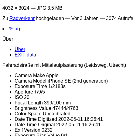
4032 × 3024 — JPG 3.5 MB
Zu
Radverkehr
hochgeladen —
Vor 3 Jahren
— 3074 Aufrufe
%tag
Über
Über
EXIF data
Fahrradstraße mit Mittelaufplasterung (Leidsweg, Utrecht)
Camera Make
Apple
Camera Model
iPhone SE (2nd generation)
Exposure Time
1/2183s
Aperture
ƒ/9/5
ISO
20
Focal Length
399/100 mm
Brightness Value
47444/4763
Color Space
Uncalibrated
Date Time Digitized
2022-05-11 16:26:41
Date Time Original
2022-05-11 16:26:41
Exif Version
0232
Exposure Bias Value
0/1