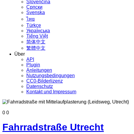
Slovenčina
Српски
Svenska
ไทย
Türkçe
Українська
Tiếng Việt
简体中文
繁體中文
Über
API
Plugin
Anleitungen
Nutzungsbedingungen
CC0-Bilderlizenz
Datenschutz
Kontakt und Impressum
0
0
Fahrradstraße Utrecht