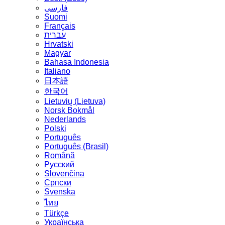
فارسی
Suomi
Français
עברית
Hrvatski
Magyar
Bahasa Indonesia
Italiano
日本語
한국어
Lietuvių (Lietuva)
‪Norsk Bokmål‬
Nederlands
Polski
Português
Português (Brasil)
Română
Русский
Slovenčina
Српски
Svenska
ไทย
Türkçe
Українська