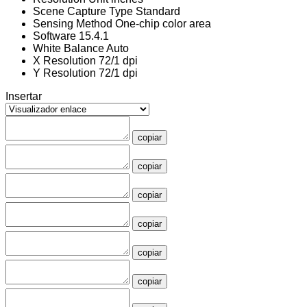
Scene Capture Type
Standard
Sensing Method
One-chip color area
Software
15.4.1
White Balance
Auto
X Resolution
72/1 dpi
Y Resolution
72/1 dpi
Insertar
copiar
copiar
copiar
copiar
copiar
copiar