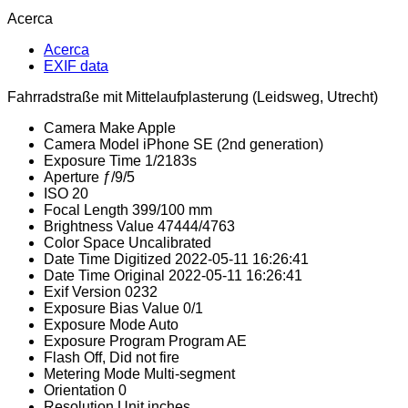
Acerca
Acerca
EXIF data
Fahrradstraße mit Mittelaufplasterung (Leidsweg, Utrecht)
Camera Make
Apple
Camera Model
iPhone SE (2nd generation)
Exposure Time
1/2183s
Aperture
ƒ/9/5
ISO
20
Focal Length
399/100 mm
Brightness Value
47444/4763
Color Space
Uncalibrated
Date Time Digitized
2022-05-11 16:26:41
Date Time Original
2022-05-11 16:26:41
Exif Version
0232
Exposure Bias Value
0/1
Exposure Mode
Auto
Exposure Program
Program AE
Flash
Off, Did not fire
Metering Mode
Multi-segment
Orientation
0
Resolution Unit
inches