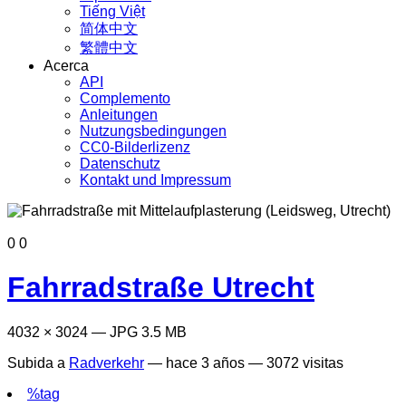
Tiếng Việt
简体中文
繁體中文
Acerca
API
Complemento
Anleitungen
Nutzungsbedingungen
CC0-Bilderlizenz
Datenschutz
Kontakt und Impressum
0
0
Fahrradstraße Utrecht
4032 × 3024 — JPG 3.5 MB
Subida a
Radverkehr
—
hace 3 años
— 3072 visitas
%tag