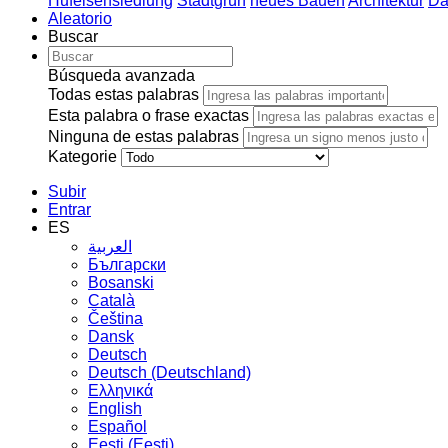
Hufeisensiedlung
Stadtgrün
neues Bauen
Architektur
Da
Aleatorio
Buscar
Búsqueda avanzada
Todas estas palabras
Esta palabra o frase exactas
Ninguna de estas palabras
Kategorie
Subir
Entrar
ES
العربية
Български
Bosanski
Сatalà
Čeština
Dansk
Deutsch
Deutsch (Deutschland)
Ελληνικά
English
Español
Eesti (Eesti)