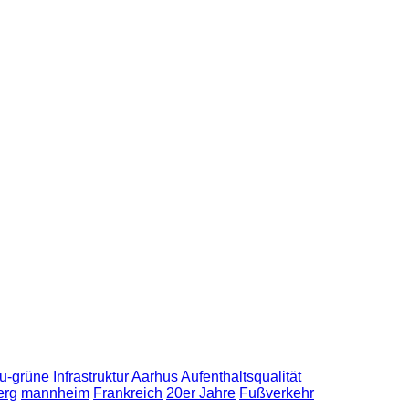
u-grüne Infrastruktur
Aarhus
Aufenthaltsqualität
erg
mannheim
Frankreich
20er Jahre
Fußverkehr