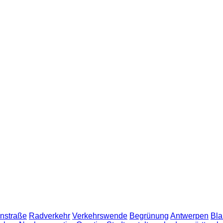
nstraße
Radverkehr
Verkehrswende
Begrünung
Antwerpen
Bla