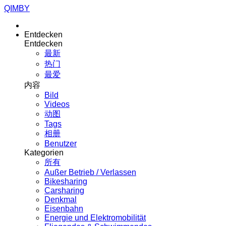
QIMBY
Entdecken
Entdecken
最新
热门
最爱
内容
Bild
Videos
动图
Tags
相册
Benutzer
Kategorien
所有
Außer Betrieb / Verlassen
Bikesharing
Carsharing
Denkmal
Eisenbahn
Energie und Elektromobilität