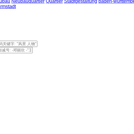
ubau
Neubauquartier
Quartier
Stadtgestaltung
baden-württemb
rmstadt