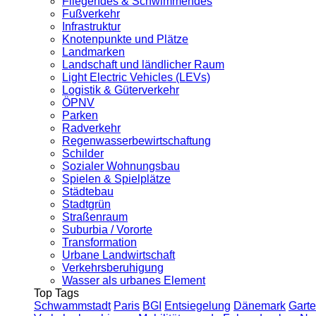
Fliegendes & Schwimmendes
Fußverkehr
Infrastruktur
Knotenpunkte und Plätze
Landmarken
Landschaft und ländlicher Raum
Light Electric Vehicles (LEVs)
Logistik & Güterverkehr
ÖPNV
Parken
Radverkehr
Regenwasserbewirtschaftung
Schilder
Sozialer Wohnungsbau
Spielen & Spielplätze
Städtebau
Stadtgrün
Straßenraum
Suburbia / Vororte
Transformation
Urbane Landwirtschaft
Verkehrsberuhigung
Wasser als urbanes Element
Top Tags
Schwammstadt
Paris
BGI
Entsiegelung
Dänemark
Garte