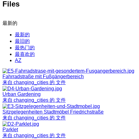
Files
最新的
最新的
最旧的
最热门的
最喜欢的
AZ
Fahrradstraße mit Fußgängerbereich
来自 changing_cities 的 文件
Urban Gardening
来自 changing_cities 的 文件
Sitzgelegenheiten Stadtmöbel Friedrichstraße
来自 changing_cities 的 文件
Parklet
来自 changing_cities 的 文件