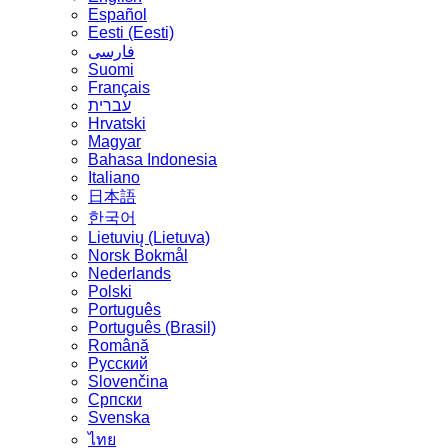
Español
Eesti (Eesti)
فارسی
Suomi
Français
עברית
Hrvatski
Magyar
Bahasa Indonesia
Italiano
日本語
한국어
Lietuvių (Lietuva)
‪Norsk Bokmål‬
Nederlands
Polski
Português
Português (Brasil)
Română
Русский
Slovenčina
Српски
Svenska
ไทย