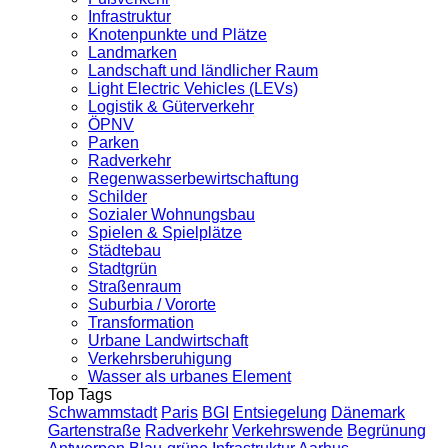
Infrastruktur
Knotenpunkte und Plätze
Landmarken
Landschaft und ländlicher Raum
Light Electric Vehicles (LEVs)
Logistik & Güterverkehr
ÖPNV
Parken
Radverkehr
Regenwasserbewirtschaftung
Schilder
Sozialer Wohnungsbau
Spielen & Spielplätze
Städtebau
Stadtgrün
Straßenraum
Suburbia / Vororte
Transformation
Urbane Landwirtschaft
Verkehrsberuhigung
Wasser als urbanes Element
Top Tags
Schwammstadt
Paris
BGI
Entsiegelung
Dänemark
Gartenstraße
Radverkehr
Verkehrswende
Begrünung