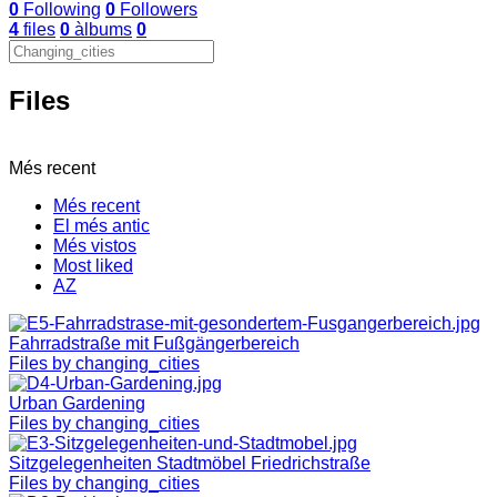
0
Following
0
Followers
4
files
0
àlbums
0
Files
Més recent
Més recent
El més antic
Més vistos
Most liked
AZ
Fahrradstraße mit Fußgängerbereich
Files by changing_cities
Urban Gardening
Files by changing_cities
Sitzgelegenheiten Stadtmöbel Friedrichstraße
Files by changing_cities