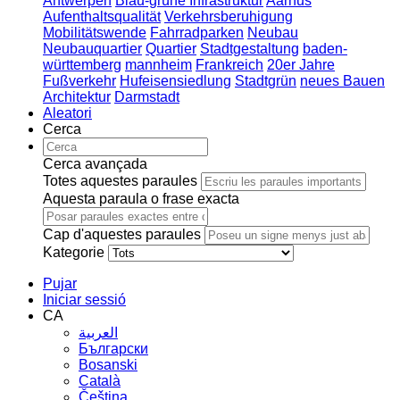
Antwerpen
Blau-grüne Infrastruktur
Aarhus
Aufenthaltsqualität
Verkehrsberuhigung
Mobilitätswende
Fahrradparken
Neubau
Neubauquartier
Quartier
Stadtgestaltung
baden-
württemberg
mannheim
Frankreich
20er Jahre
Fußverkehr
Hufeisensiedlung
Stadtgrün
neues Bauen
Architektur
Darmstadt
Aleatori
Cerca
Cerca avançada
Totes aquestes paraules
Aquesta paraula o frase exacta
Cap d'aquestes paraules
Kategorie
Pujar
Iniciar sessió
CA
العربية
Български
Bosanski
Сatalà
Čeština