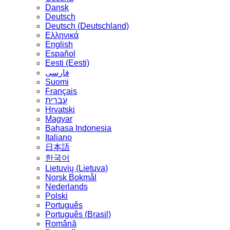
Dansk
Deutsch
Deutsch (Deutschland)
Ελληνικά
English
Español
Eesti (Eesti)
فارسی
Suomi
Français
עברית
Hrvatski
Magyar
Bahasa Indonesia
Italiano
日本語
한국어
Lietuvių (Lietuva)
‪Norsk Bokmål‬
Nederlands
Polski
Português
Português (Brasil)
Română