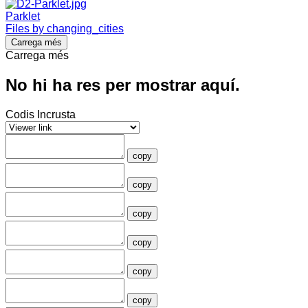
Parklet
Files by changing_cities
Carrega més
Carrega més
No hi ha res per mostrar aquí.
Codis Incrusta
copy
copy
copy
copy
copy
copy