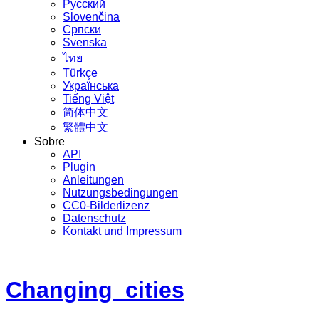
Русский
Slovenčina
Српски
Svenska
ไทย
Türkçe
Українська
Tiếng Việt
简体中文
繁體中文
Sobre
API
Plugin
Anleitungen
Nutzungsbedingungen
CC0-Bilderlizenz
Datenschutz
Kontakt und Impressum
Changing_cities