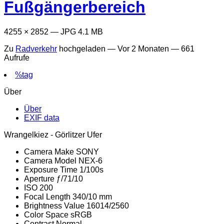
Fußgängerbereich
4255 × 2852 — JPG 4.1 MB
Zu
Radverkehr
hochgeladen —
Vor 2 Monaten
— 661
Aufrufe
%tag
Über
Über
EXIF data
Wrangelkiez - Görlitzer Ufer
Camera Make
SONY
Camera Model
NEX-6
Exposure Time
1/100s
Aperture
ƒ/71/10
ISO
200
Focal Length
340/10 mm
Brightness Value
16014/2560
Color Space
sRGB
Contrast
Normal