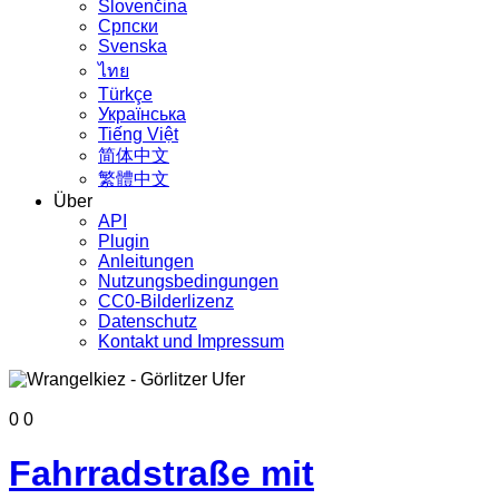
Slovenčina
Српски
Svenska
ไทย
Türkçe
Українська
Tiếng Việt
简体中文
繁體中文
Über
API
Plugin
Anleitungen
Nutzungsbedingungen
CC0-Bilderlizenz
Datenschutz
Kontakt und Impressum
0
0
Fahrradstraße mit