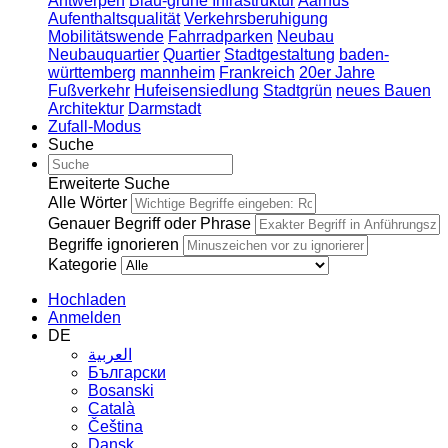
Antwerpen
Blau-grüne Infrastruktur
Aarhus
Aufenthaltsqualität
Verkehrsberuhigung
Mobilitätswende
Fahrradparken
Neubau
Neubauquartier
Quartier
Stadtgestaltung
baden-
württemberg
mannheim
Frankreich
20er Jahre
Fußverkehr
Hufeisensiedlung
Stadtgrün
neues Bauen
Architektur
Darmstadt
Zufall-Modus
Suche
Erweiterte Suche
Alle Wörter
Genauer Begriff oder Phrase
Begriffe ignorieren
Kategorie
Hochladen
Anmelden
DE
العربية
Български
Bosanski
Сatalà
Čeština
Dansk