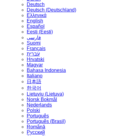
Deutsch
Deutsch (Deutschland)
Ελληνικά
English
Español
Eesti (Eesti)
فارسی
Suomi
Français
עברית
Hrvatski
Magyar
Bahasa Indonesia
Italiano
日本語
한국어
Lietuvių (Lietuva)
‪Norsk Bokmål‬
Nederlands
Polski
Português
Português (Brasil)
Română
Русский