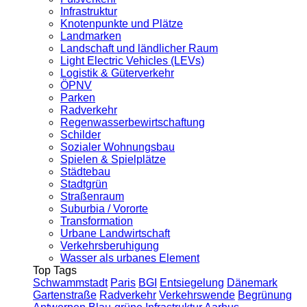
Infrastruktur
Knotenpunkte und Plätze
Landmarken
Landschaft und ländlicher Raum
Light Electric Vehicles (LEVs)
Logistik & Güterverkehr
ÖPNV
Parken
Radverkehr
Regenwasserbewirtschaftung
Schilder
Sozialer Wohnungsbau
Spielen & Spielplätze
Städtebau
Stadtgrün
Straßenraum
Suburbia / Vororte
Transformation
Urbane Landwirtschaft
Verkehrsberuhigung
Wasser als urbanes Element
Top Tags
Schwammstadt
Paris
BGI
Entsiegelung
Dänemark
Gartenstraße
Radverkehr
Verkehrswende
Begrünung