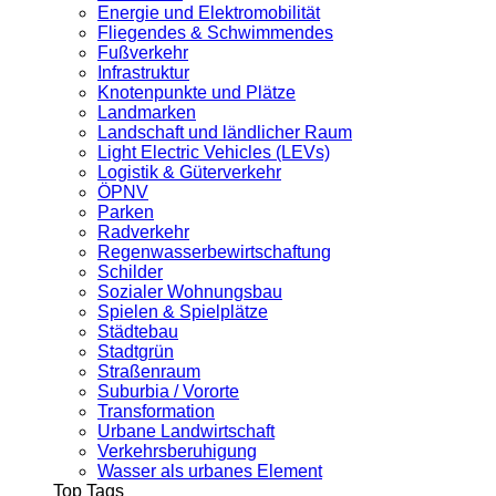
Energie und Elektromobilität
Fliegendes & Schwimmendes
Fußverkehr
Infrastruktur
Knotenpunkte und Plätze
Landmarken
Landschaft und ländlicher Raum
Light Electric Vehicles (LEVs)
Logistik & Güterverkehr
ÖPNV
Parken
Radverkehr
Regenwasserbewirtschaftung
Schilder
Sozialer Wohnungsbau
Spielen & Spielplätze
Städtebau
Stadtgrün
Straßenraum
Suburbia / Vororte
Transformation
Urbane Landwirtschaft
Verkehrsberuhigung
Wasser als urbanes Element
Top Tags