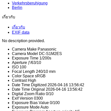
Verkehrsberuhigung
Berlin
เกี่ยวกับ
เกี่ยวกับ
EXIF data
No description provided.
Camera Make
Panasonic
Camera Model
DC-S1M2ES
Exposure Time
1/200s
Aperture
ƒ/63/10
ISO
100
Focal Length
240/10 mm
Color Space
sRGB
Contrast
High
Date Time Digitized
2026-04-16 13:56:42
Date Time Original
2026-04-16 13:56:42
Digital Zoom Ratio
0/10
Exif Version
0300
Exposure Bias Value
0/100
Exposure Mode
Auto