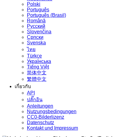
Polski
Português
Português (Brasil)
Română
Русский
Slovenčina
Српски
Svenska
ไทย
Türkçe
Українська
Tiếng Việt
简体中文
繁體中文
เกี่ยวกับ
API
ปลั๊กอิน
Anleitungen
Nutzungsbedingungen
CC0-Bilderlizenz
Datenschutz
Kontakt und Impressum