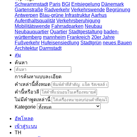
Schwammstadt
Paris
BGI
Entsiegelung
Dänemark
Gartenstraße
Radverkehr
Verkehrswende
Begrünung
Antwerpen
Blau-grüne Infrastruktur
Aarhus
Aufenthaltsqualität
Verkehrsberuhigung
Mobilitätswende
Fahrradparken
Neubau
Neubauquartier
Quartier
Stadtgestaltung
baden-
württemberg
mannheim
Frankreich
20er Jahre
Fußverkehr
Hufeisensiedlung
Stadtgrün
neues Bauen
Architektur
Darmstadt
สุ่ม
ค้นหา
การค้นหาแบบละเอียด
คำเหล่านี้ทั้งหมด
คำนี้หรือวลี
ไม่มีคำพูดเหล่านี้
Kategorie
อัพโหลด
เข้าสู่ระบบ
TH