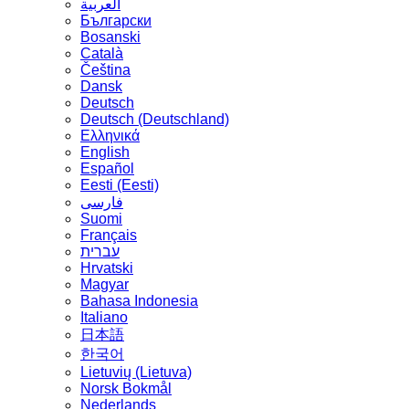
العربية
Български
Bosanski
Сatalà
Čeština
Dansk
Deutsch
Deutsch (Deutschland)
Ελληνικά
English
Español
Eesti (Eesti)
فارسی
Suomi
Français
עברית
Hrvatski
Magyar
Bahasa Indonesia
Italiano
日本語
한국어
Lietuvių (Lietuva)
‪Norsk Bokmål‬
Nederlands