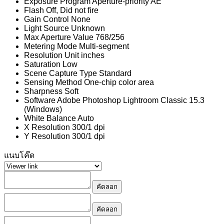
Exposure Program
Aperture-priority AE
Flash
Off, Did not fire
Gain Control
None
Light Source
Unknown
Max Aperture Value
768/256
Metering Mode
Multi-segment
Resolution Unit
inches
Saturation
Low
Scene Capture Type
Standard
Sensing Method
One-chip color area
Sharpness
Soft
Software
Adobe Photoshop Lightroom Classic 15.3
(Windows)
White Balance
Auto
X Resolution
300/1 dpi
Y Resolution
300/1 dpi
แนบโค๊ด
คัดลอก
คัดลอก