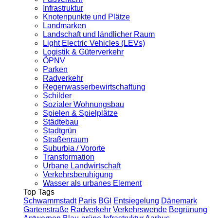
Infrastruktur
Knotenpunkte und Plätze
Landmarken
Landschaft und ländlicher Raum
Light Electric Vehicles (LEVs)
Logistik & Güterverkehr
ÖPNV
Parken
Radverkehr
Regenwasserbewirtschaftung
Schilder
Sozialer Wohnungsbau
Spielen & Spielplätze
Städtebau
Stadtgrün
Straßenraum
Suburbia / Vororte
Transformation
Urbane Landwirtschaft
Verkehrsberuhigung
Wasser als urbanes Element
Top Tags
Schwammstadt
Paris
BGI
Entsiegelung
Dänemark
Gartenstraße
Radverkehr
Verkehrswende
Begrünung