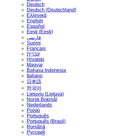
Deutsch
Deutsch (Deutschland)
Ελληνικά
English
Español
Eesti (Eesti)
فارسی
Suomi
Français
עברית
Hrvatski
Magyar
Bahasa Indonesia
Italiano
日本語
한국어
Lietuvių (Lietuva)
‪Norsk Bokmål‬
Nederlands
Polski
Português
Português (Brasil)
Română
Русский