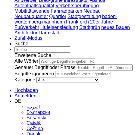
Antwerpen
Blau-grüne Infrastruktur
Aarhus
Aufenthaltsqualität
Verkehrsberuhigung
Mobilitätswende
Fahrradparken
Neubau
Neubauquartier
Quartier
Stadtgestaltung
baden-
württemberg
mannheim
Frankreich
20er Jahre
Fußverkehr
Hufeisensiedlung
Stadtgrün
neues Bauen
Architektur
Darmstadt
Zufall-Modus
Suche
Erweiterte Suche
Alle Wörter
Genauer Begriff oder Phrase
Begriffe ignorieren
Kategorie
Hochladen
Anmelden
DE
العربية
Български
Bosanski
Сatalà
Čeština
Dansk