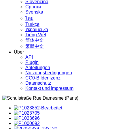
Slovenčina
Српски
Svenska
ไทย
Türkçe
Українська
Tiếng Việt
简体中文
繁體中文
Über
API
Plugin
Anleitungen
Nutzungsbedingungen
CC0-Bilderlizenz
Datenschutz
Kontakt und Impressum