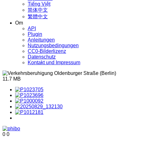
Tiếng Việt
简体中文
繁體中文
Om
API
Plugin
Anleitungen
Nutzungsbedingungen
CC0-Bilderlizenz
Datenschutz
Kontakt und Impressum
11.7 MB
0
0