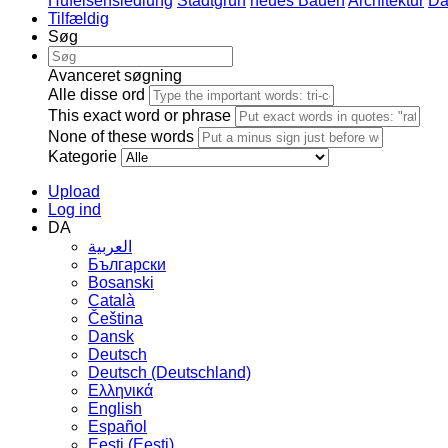
Hufeisensiedlung
Stadtgrün
neues Bauen
Architektur
Da
Tilfældig
Søg
Avanceret søgning
Alle disse ord
This exact word or phrase
None of these words
Kategorie
Upload
Log ind
DA
العربية
Български
Bosanski
Сatalà
Čeština
Dansk
Deutsch
Deutsch (Deutschland)
Ελληνικά
English
Español
Eesti (Eesti)