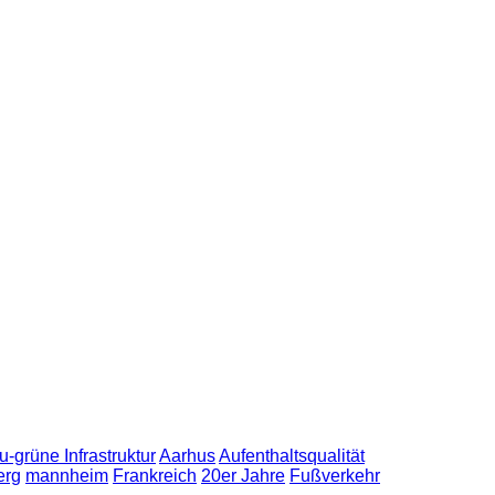
u-grüne Infrastruktur
Aarhus
Aufenthaltsqualität
erg
mannheim
Frankreich
20er Jahre
Fußverkehr