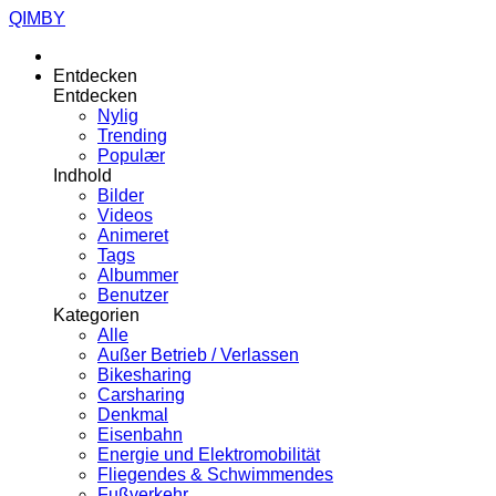
QIMBY
Entdecken
Entdecken
Nylig
Trending
Populær
Indhold
Bilder
Videos
Animeret
Tags
Albummer
Benutzer
Kategorien
Alle
Außer Betrieb / Verlassen
Bikesharing
Carsharing
Denkmal
Eisenbahn
Energie und Elektromobilität
Fliegendes & Schwimmendes
Fußverkehr