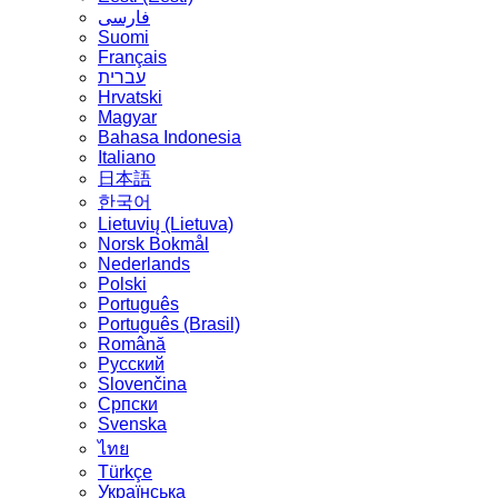
فارسی
Suomi
Français
עברית
Hrvatski
Magyar
Bahasa Indonesia
Italiano
日本語
한국어
Lietuvių (Lietuva)
‪Norsk Bokmål‬
Nederlands
Polski
Português
Português (Brasil)
Română
Русский
Slovenčina
Српски
Svenska
ไทย
Türkçe
Українська