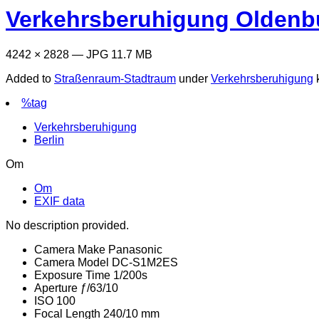
Verkehrsberuhigung Oldenbur
4242 × 2828 — JPG 11.7 MB
Added to
Straßenraum-Stadtraum
under
Verkehrsberuhigung
%tag
Verkehrsberuhigung
Berlin
Om
Om
EXIF data
No description provided.
Camera Make
Panasonic
Camera Model
DC-S1M2ES
Exposure Time
1/200s
Aperture
ƒ/63/10
ISO
100
Focal Length
240/10 mm