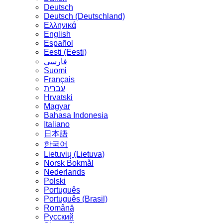
Deutsch
Deutsch (Deutschland)
Ελληνικά
English
Español
Eesti (Eesti)
فارسی
Suomi
Français
עברית
Hrvatski
Magyar
Bahasa Indonesia
Italiano
日本語
한국어
Lietuvių (Lietuva)
‪Norsk Bokmål‬
Nederlands
Polski
Português
Português (Brasil)
Română
Русский