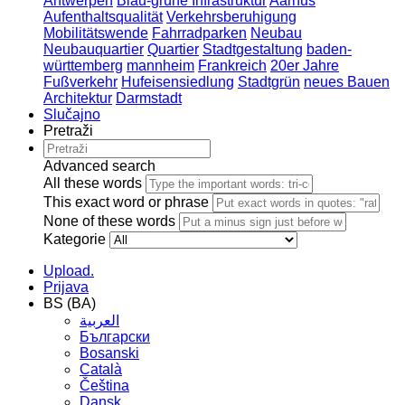
Antwerpen
Blau-grüne Infrastruktur
Aarhus
Aufenthaltsqualität
Verkehrsberuhigung
Mobilitätswende
Fahrradparken
Neubau
Neubauquartier
Quartier
Stadtgestaltung
baden-
württemberg
mannheim
Frankreich
20er Jahre
Fußverkehr
Hufeisensiedlung
Stadtgrün
neues Bauen
Architektur
Darmstadt
Slučajno
Pretraži
Advanced search
All these words
This exact word or phrase
None of these words
Kategorie
Upload.
Prijava
BS (BA)
العربية
Български
Bosanski
Сatalà
Čeština
Dansk