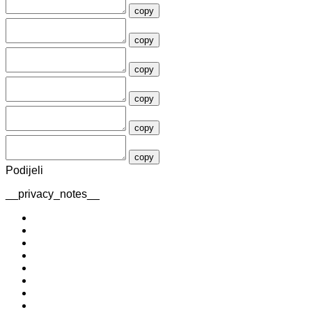
copy
copy
copy
copy
copy
copy
Podijeli
__privacy_notes__