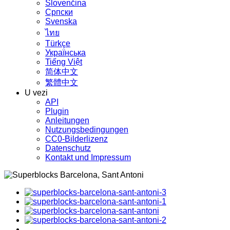
Slovenčina
Српски
Svenska
ไทย
Türkçe
Українська
Tiếng Việt
简体中文
繁體中文
U vezi
API
Plugin
Anleitungen
Nutzungsbedingungen
CC0-Bilderlizenz
Datenschutz
Kontakt und Impressum