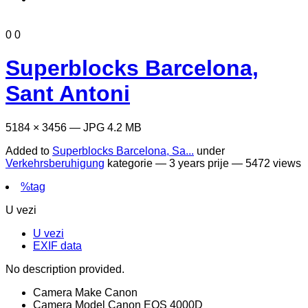
0
0
Superblocks Barcelona,
Sant Antoni
5184 × 3456 — JPG 4.2 MB
Added to
Superblocks Barcelona, Sa...
under
Verkehrsberuhigung
kategorie —
3 years prije
— 5472 views
%tag
U vezi
U vezi
EXIF data
No description provided.
Camera Make
Canon
Camera Model
Canon EOS 4000D