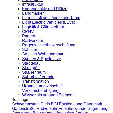
Infrastruktur
Knotenpunkte und Plätze
Landmarken
Landschaft und ländlicher Raum
Light Electric Vehicles (LEVs)
Logistik & Güterverkehr
ÖPNV
Parken
Radverkehr
Regenwasserbewirtschaftung
Schilder
Sozialer Wohnungsbau
Spielen & Spielplätze
Städtebau
Stadtgrün
Straßenraum
Suburbia / Vororte
Transformation
Urbane Landwirtschaft
Verkehrsberuhigung
Wasser als urbanes Element
Top Tags
Schwammstadt
Paris
BGI
Entsiegelung
Dänemark
Gartenstraße
Radverkehr
Verkehrswende
Begrünung