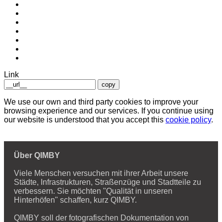
Link
copy
We use our own and third party cookies to improve your
browsing experience and our services. If you continue using
our website is understood that you accept this
cookie policy
.
Über QIMBY
Viele Menschen versuchen mit ihrer Arbeit unsere
Städte, Infrastrukturen, Straßenzüge und Stadtteile zu
verbessern. Sie möchten "Qualität in unseren
Hinterhöfen" schaffen, kurz QIMBY.
QIMBY soll der fotografischen Dokumentation von