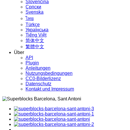
Slovenčina
Српски
Svenska
ไทย
Türkçe
Українська
Tiếng Việt
简体中文
繁體中文
Über
API
Plugin
Anleitungen
Nutzungsbedingungen
CC0-Bilderlizenz
Datenschutz
Kontakt und Impressum