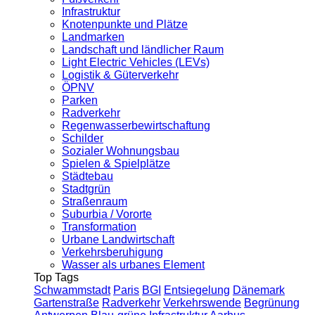
Infrastruktur
Knotenpunkte und Plätze
Landmarken
Landschaft und ländlicher Raum
Light Electric Vehicles (LEVs)
Logistik & Güterverkehr
ÖPNV
Parken
Radverkehr
Regenwasserbewirtschaftung
Schilder
Sozialer Wohnungsbau
Spielen & Spielplätze
Städtebau
Stadtgrün
Straßenraum
Suburbia / Vororte
Transformation
Urbane Landwirtschaft
Verkehrsberuhigung
Wasser als urbanes Element
Top Tags
Schwammstadt
Paris
BGI
Entsiegelung
Dänemark
Gartenstraße
Radverkehr
Verkehrswende
Begrünung