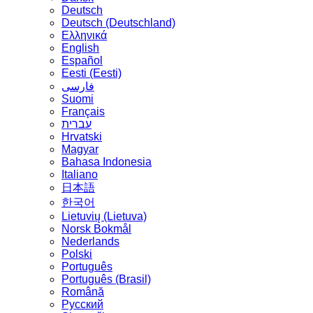
Deutsch
Deutsch (Deutschland)
Ελληνικά
English
Español
Eesti (Eesti)
فارسی
Suomi
Français
עברית
Hrvatski
Magyar
Bahasa Indonesia
Italiano
日本語
한국어
Lietuvių (Lietuva)
‪Norsk Bokmål‬
Nederlands
Polski
Português
Português (Brasil)
Română
Русский