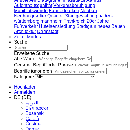
Antwerpen
Blau-grüne Infrastruktur
Aarhus
Aufenthaltsqualität
Verkehrsberuhigung
Mobilitätswende
Fahrradparken
Neubau
Neubauquartier
Quartier
Stadtgestaltung
baden-
württemberg
mannheim
Frankreich
20er Jahre
Fußverkehr
Hufeisensiedlung
Stadtgrün
neues Bauen
Architektur
Darmstadt
Zufall-Modus
Suche
Erweiterte Suche
Alle Wörter
Genauer Begriff oder Phrase
Begriffe ignorieren
Kategorie
Hochladen
Anmelden
DE (DE)
العربية
Български
Bosanski
Сatalà
Čeština
Dansk