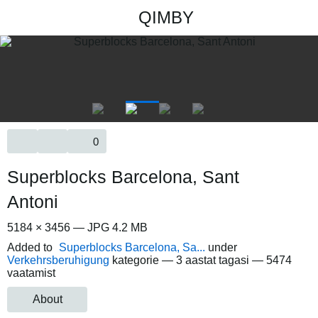
QIMBY
0
Superblocks Barcelona, Sant
Antoni
5184 × 3456 — JPG 4.2 MB
Added to
Superblocks Barcelona, Sa...
under
Verkehrsberuhigung
kategorie —
3 aastat tagasi
— 5474
vaatamist
About