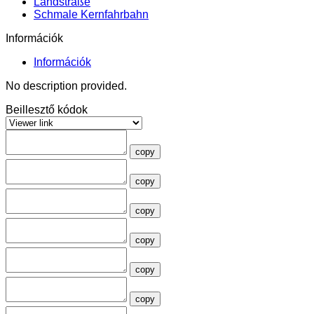
Landstraße
Schmale Kernfahrbahn
Információk
Információk
No description provided.
Beillesztő kódok
copy
copy
copy
copy
copy
copy