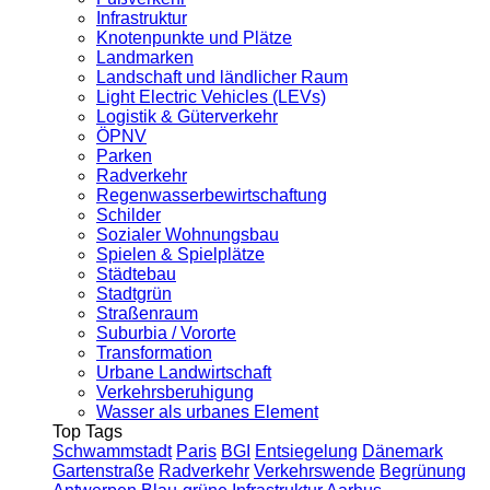
Infrastruktur
Knotenpunkte und Plätze
Landmarken
Landschaft und ländlicher Raum
Light Electric Vehicles (LEVs)
Logistik & Güterverkehr
ÖPNV
Parken
Radverkehr
Regenwasserbewirtschaftung
Schilder
Sozialer Wohnungsbau
Spielen & Spielplätze
Städtebau
Stadtgrün
Straßenraum
Suburbia / Vororte
Transformation
Urbane Landwirtschaft
Verkehrsberuhigung
Wasser als urbanes Element
Top Tags
Schwammstadt
Paris
BGI
Entsiegelung
Dänemark
Gartenstraße
Radverkehr
Verkehrswende
Begrünung