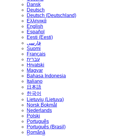
Dansk
Deutsch
Deutsch (Deutschland)
Ελληνικά
English
Español
Eesti (Eesti)
فارسی
Suomi
Français
עברית
Hrvatski
Magyar
Bahasa Indonesia
Italiano
日本語
한국어
Lietuvių (Lietuva)
‪Norsk Bokmål‬
Nederlands
Polski
Português
Português (Brasil)
Română