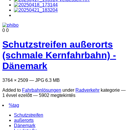
0
0
Schutzstreifen außerorts
(schmale Kernfahrbahn) -
Dänemark
3764 × 2509 — JPG 6.3 MB
Added to
Fahrbahnlösungen
under
Radverkehr
kategorie —
1 évvel ezelőtt
— 5902 megtekintés
%tag
Schutzstreifen
außerorts
Dänemark