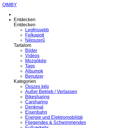
QIMBY
Entdecken
Entdecken
Legfrissebb
Felkapott
Népszerű
Tartalom
Bilder
Videos
Mozgókép
Tags
Albumok
Benutzer
Kategorien
Összes kép
Außer Betrieb / Verlassen
Bikesharing
Carsharing
Denkmal
Eisenbahn
Energie und Elektromobilität
Fliegendes & Schwimmendes
Fußverkehr