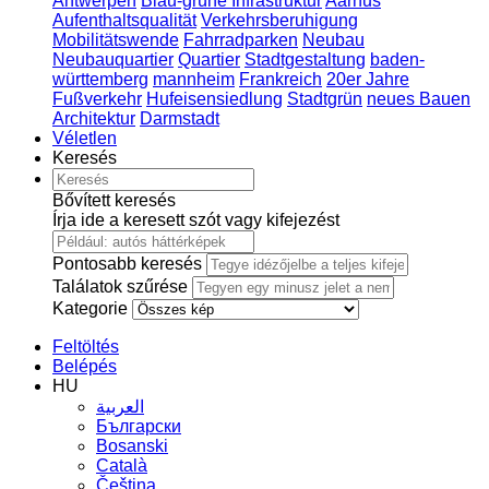
Antwerpen
Blau-grüne Infrastruktur
Aarhus
Aufenthaltsqualität
Verkehrsberuhigung
Mobilitätswende
Fahrradparken
Neubau
Neubauquartier
Quartier
Stadtgestaltung
baden-
württemberg
mannheim
Frankreich
20er Jahre
Fußverkehr
Hufeisensiedlung
Stadtgrün
neues Bauen
Architektur
Darmstadt
Véletlen
Keresés
Bővített keresés
Írja ide a keresett szót vagy kifejezést
Pontosabb keresés
Találatok szűrése
Kategorie
Feltöltés
Belépés
HU
العربية
Български
Bosanski
Сatalà
Čeština