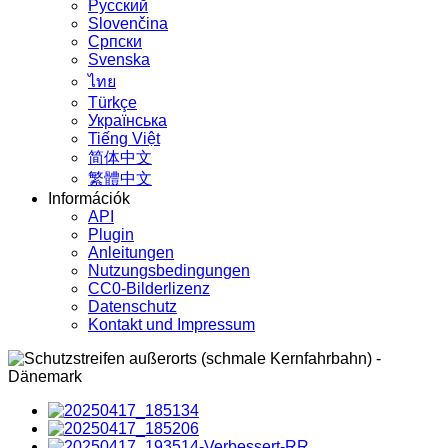
Русский
Slovenčina
Српски
Svenska
ไทย
Türkçe
Українська
Tiếng Việt
简体中文
繁體中文
Információk
API
Plugin
Anleitungen
Nutzungsbedingungen
CC0-Bilderlizenz
Datenschutz
Kontakt und Impressum