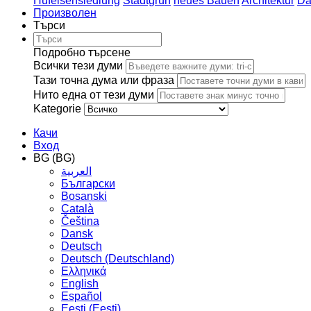
Hufeisensiedlung
Stadtgrün
neues Bauen
Architektur
Da
Произволен
Търси
Подробно търсене
Всички тези думи
Тази точна дума или фраза
Нито една от тези думи
Kategorie
Качи
Вход
BG (BG)
العربية
Български
Bosanski
Сatalà
Čeština
Dansk
Deutsch
Deutsch (Deutschland)
Ελληνικά
English
Español
Eesti (Eesti)