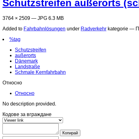
Schutzstreifen außerorts (
3764 × 2509 — JPG 6.3 MB
Added to
Fahrbahnlösungen
under
Radverkehr
kategorie —
П
%tag
Schutzstreifen
außerorts
Dänemark
Landstraße
Schmale Kernfahrbahn
Относно
Относно
No description provided.
Кодове за вграждане
Копирай