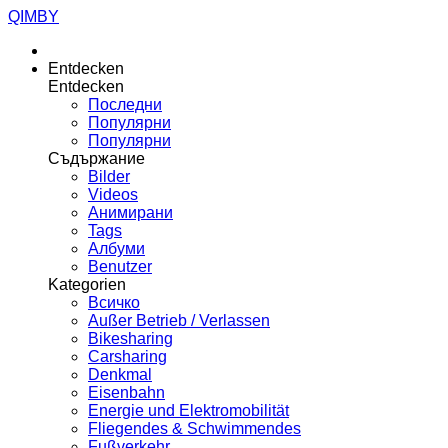
QIMBY
Entdecken
Entdecken
Последни
Популярни
Популярни
Съдържание
Bilder
Videos
Анимирани
Tags
Албуми
Benutzer
Kategorien
Всичко
Außer Betrieb / Verlassen
Bikesharing
Carsharing
Denkmal
Eisenbahn
Energie und Elektromobilität
Fliegendes & Schwimmendes
Fußverkehr