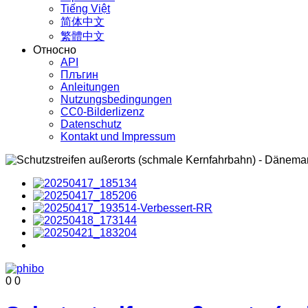
Tiếng Việt
简体中文
繁體中文
Относно
API
Плъгин
Anleitungen
Nutzungsbedingungen
CC0-Bilderlizenz
Datenschutz
Kontakt und Impressum
0
0