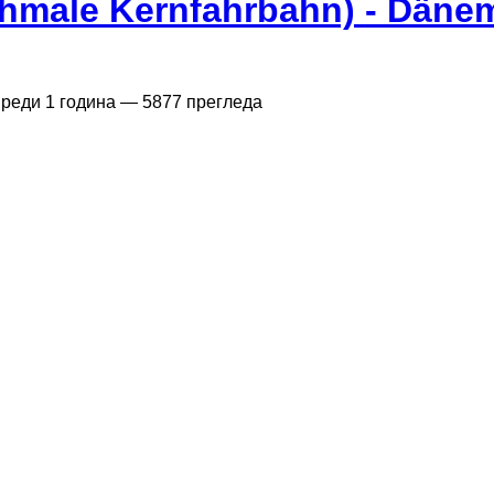
schmale Kernfahrbahn) - Däne
реди 1 година
— 5877 прегледа