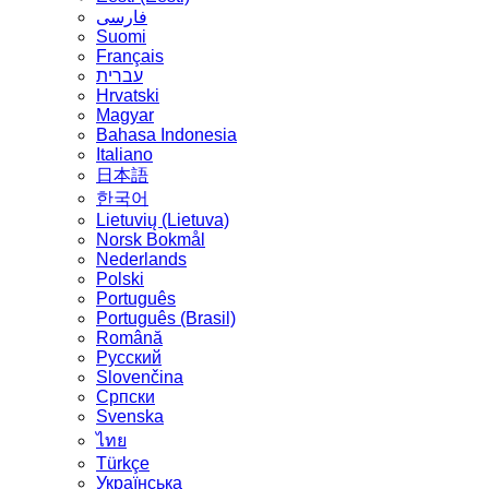
فارسی
Suomi
Français
עברית
Hrvatski
Magyar
Bahasa Indonesia
Italiano
日本語
한국어
Lietuvių (Lietuva)
‪Norsk Bokmål‬
Nederlands
Polski
Português
Português (Brasil)
Română
Русский
Slovenčina
Српски
Svenska
ไทย
Türkçe
Українська