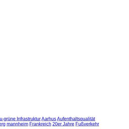
u-grüne Infrastruktur
Aarhus
Aufenthaltsqualität
erg
mannheim
Frankreich
20er Jahre
Fußverkehr