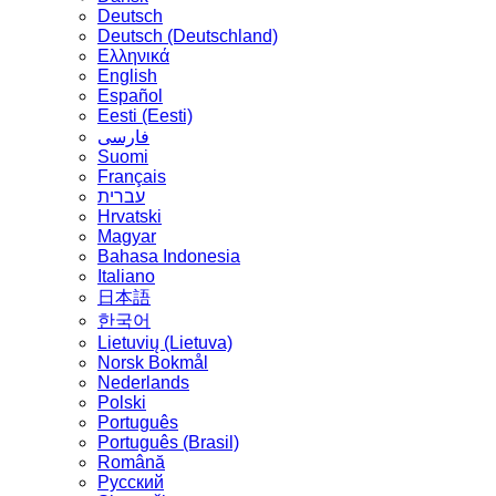
Deutsch
Deutsch (Deutschland)
Ελληνικά
English
Español
Eesti (Eesti)
فارسی
Suomi
Français
עברית
Hrvatski
Magyar
Bahasa Indonesia
Italiano
日本語
한국어
Lietuvių (Lietuva)
‪Norsk Bokmål‬
Nederlands
Polski
Português
Português (Brasil)
Română
Русский