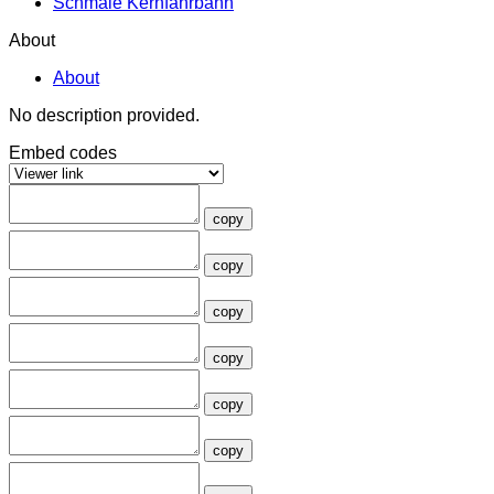
Schmale Kernfahrbahn
About
About
No description provided.
Embed codes
copy
copy
copy
copy
copy
copy