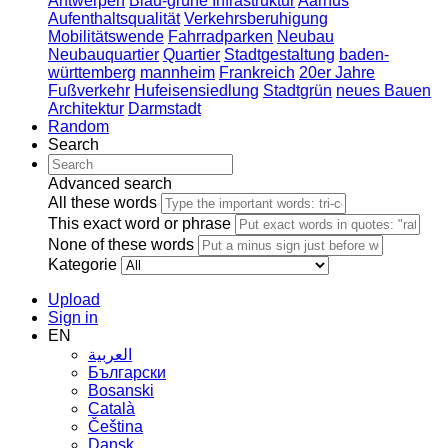
Antwerpen
Blau-grüne Infrastruktur
Aarhus
Aufenthaltsqualität
Verkehrsberuhigung
Mobilitätswende
Fahrradparken
Neubau
Neubauquartier
Quartier
Stadtgestaltung
baden-
württemberg
mannheim
Frankreich
20er Jahre
Fußverkehr
Hufeisensiedlung
Stadtgrün
neues Bauen
Architektur
Darmstadt
Random
Search
Advanced search
All these words
This exact word or phrase
None of these words
Kategorie
Upload
Sign in
EN
العربية
Български
Bosanski
Сatalà
Čeština
Dansk