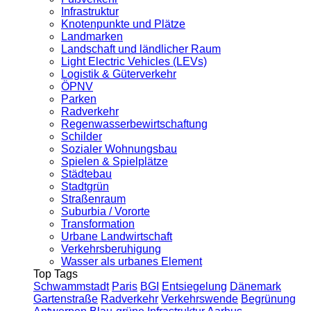
Infrastruktur
Knotenpunkte und Plätze
Landmarken
Landschaft und ländlicher Raum
Light Electric Vehicles (LEVs)
Logistik & Güterverkehr
ÖPNV
Parken
Radverkehr
Regenwasserbewirtschaftung
Schilder
Sozialer Wohnungsbau
Spielen & Spielplätze
Städtebau
Stadtgrün
Straßenraum
Suburbia / Vororte
Transformation
Urbane Landwirtschaft
Verkehrsberuhigung
Wasser als urbanes Element
Top Tags
Schwammstadt
Paris
BGI
Entsiegelung
Dänemark
Gartenstraße
Radverkehr
Verkehrswende
Begrünung