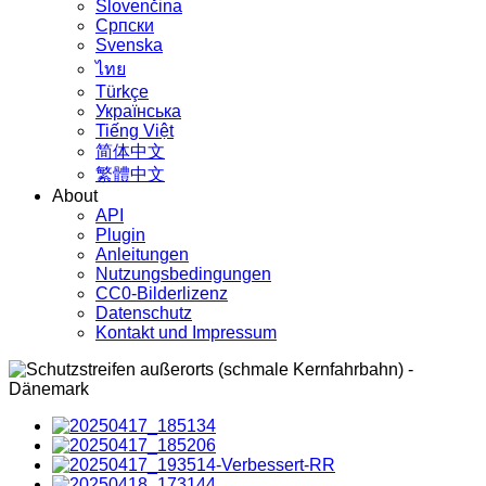
Slovenčina
Српски
Svenska
ไทย
Türkçe
Українська
Tiếng Việt
简体中文
繁體中文
About
API
Plugin
Anleitungen
Nutzungsbedingungen
CC0-Bilderlizenz
Datenschutz
Kontakt und Impressum