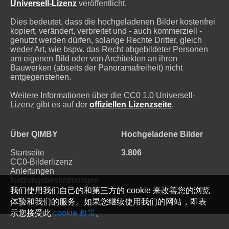
Universell-Lizenz
veröffentlicht.
Dies bedeutet, dass die hochgeladenen Bilder kostenfrei
kopiert, verändert, verbreitet und - auch kommerziell -
genutzt werden dürfen, solange Rechte Dritter, gleich
weder Art, wie bspw. das Recht abgebildeter Personen
am eigenen Bild oder von Architekten an ihren
Bauwerken (abseits der Panoramafreiheit) nicht
entgegenstehen.
Weitere Informationen über die CC0 1.0 Universell-
Lizenz gibt es auf der
offiziellen Lizenzseite
.
Über QIMBY
Hochgeladene Bilder
Startseite
3.806
CC0-Bilderlizenz
Anleitungen
Nutzungsbestimmungen
Datenschutz
我们使用我们自己的和第三方的 cookie 来改善您的浏览
Kontakt
体验和我们的服务。如果您继续使用我们的网站，即表
示您接受此
cookie 政策
。