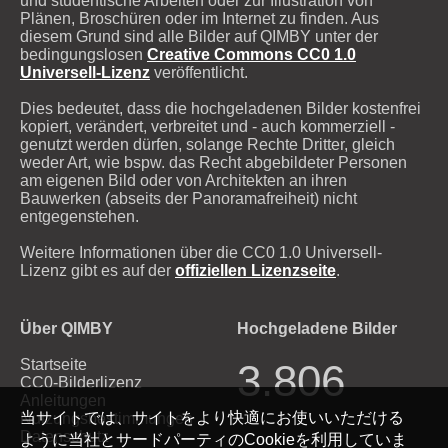
und studentische Arbeiten oder zur Illustration von
Plänen, Broschüren oder im Internet zu finden. Aus
diesem Grund sind alle Bilder auf QIMBY unter der
bedingungslosen
Creative Commons CC0 1.0
Universell-Lizenz
veröffentlicht.
Dies bedeutet, dass die hochgeladenen Bilder kostenfrei
kopiert, verändert, verbreitet und - auch kommerziell -
genutzt werden dürfen, solange Rechte Dritter, gleich
weder Art, wie bspw. das Recht abgebildeter Personen
am eigenen Bild oder von Architekten an ihren
Bauwerken (abseits der Panoramafreiheit) nicht
entgegenstehen.
Weitere Informationen über die CC0 1.0 Universell-
Lizenz gibt es auf der
offiziellen Lizenzseite
.
Über QIMBY
Hochgeladene Bilder
Startseite
3.806
CC0-Bilderlizenz
Anleitungen
当サイトでは、サイトをより快適にお使いいただける
Nutzungsbestimmungen
Datenschutz
ように当社とサードパーティのCookieを利用していま