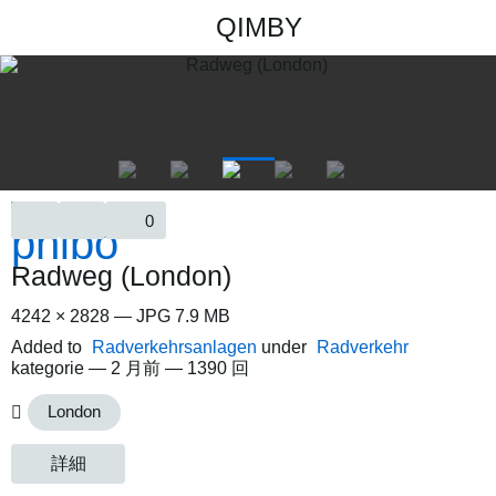
QIMBY
0
Radweg (London)
4242 × 2828 — JPG 7.9 MB
Added to
Radverkehrsanlagen
under
Radverkehr
kategorie —
2 月前
— 1390 回
London
詳細