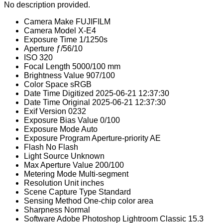
No description provided.
Camera Make
FUJIFILM
Camera Model
X-E4
Exposure Time
1/1250s
Aperture
ƒ/56/10
ISO
320
Focal Length
5000/100 mm
Brightness Value
907/100
Color Space
sRGB
Date Time Digitized
2025-06-21 12:37:30
Date Time Original
2025-06-21 12:37:30
Exif Version
0232
Exposure Bias Value
0/100
Exposure Mode
Auto
Exposure Program
Aperture-priority AE
Flash
No Flash
Light Source
Unknown
Max Aperture Value
200/100
Metering Mode
Multi-segment
Resolution Unit
inches
Scene Capture Type
Standard
Sensing Method
One-chip color area
Sharpness
Normal
Software
Adobe Photoshop Lightroom Classic 15.3