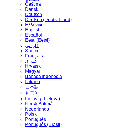
Čeština
Dansk
Deutsch
Deutsch (Deutschland)
Ελληνικά
English
Español
Eesti (Eesti)
فارسی
Suomi
Français
עברית
Hrvatski
Magyar
Bahasa Indonesia
Italiano
日本語
한국어
Lietuvių (Lietuva)
‪Norsk Bokmål‬
Nederlands
Polski
Português
Português (Brasil)