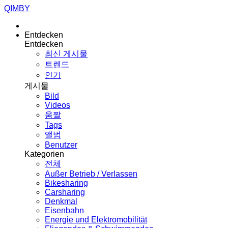
QIMBY
Entdecken
Entdecken
최신 게시물
트렌드
인기
게시물
Bild
Videos
움짤
Tags
앨범
Benutzer
Kategorien
전체
Außer Betrieb / Verlassen
Bikesharing
Carsharing
Denkmal
Eisenbahn
Energie und Elektromobilität