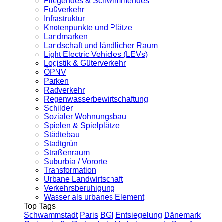
Fliegendes & Schwimmendes
Fußverkehr
Infrastruktur
Knotenpunkte und Plätze
Landmarken
Landschaft und ländlicher Raum
Light Electric Vehicles (LEVs)
Logistik & Güterverkehr
ÖPNV
Parken
Radverkehr
Regenwasserbewirtschaftung
Schilder
Sozialer Wohnungsbau
Spielen & Spielplätze
Städtebau
Stadtgrün
Straßenraum
Suburbia / Vororte
Transformation
Urbane Landwirtschaft
Verkehrsberuhigung
Wasser als urbanes Element
Top Tags
Schwammstadt
Paris
BGI
Entsiegelung
Dänemark