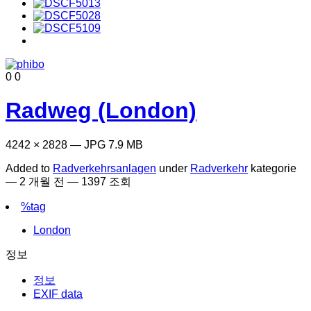
0
0
Radweg (London)
4242 × 2828 — JPG 7.9 MB
Added to
Radverkehrsanlagen
under
Radverkehr
kategorie
—
2 개월 전
— 1397 조회
%tag
London
정보
정보
EXIF data