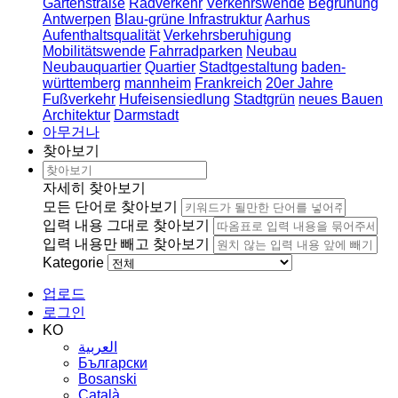
Gartenstraße
Radverkehr
Verkehrswende
Begrünung
Antwerpen
Blau-grüne Infrastruktur
Aarhus
Aufenthaltsqualität
Verkehrsberuhigung
Mobilitätswende
Fahrradparken
Neubau
Neubauquartier
Quartier
Stadtgestaltung
baden-
württemberg
mannheim
Frankreich
20er Jahre
Fußverkehr
Hufeisensiedlung
Stadtgrün
neues Bauen
Architektur
Darmstadt
아무거나
찾아보기
자세히 찾아보기
모든 단어로 찾아보기
입력 내용 그대로 찾아보기
입력 내용만 빼고 찾아보기
Kategorie
업로드
로그인
KO
العربية
Български
Bosanski
Сatalà