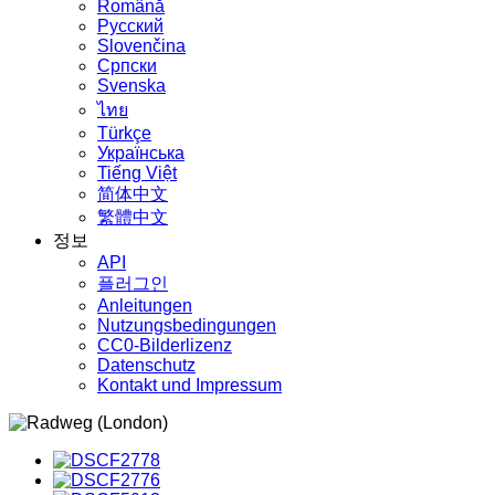
Română
Русский
Slovenčina
Српски
Svenska
ไทย
Türkçe
Українська
Tiếng Việt
简体中文
繁體中文
정보
API
플러그인
Anleitungen
Nutzungsbedingungen
CC0-Bilderlizenz
Datenschutz
Kontakt und Impressum