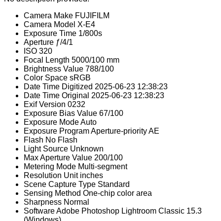
Camera Make
FUJIFILM
Camera Model
X-E4
Exposure Time
1/800s
Aperture
ƒ/4/1
ISO
320
Focal Length
5000/100 mm
Brightness Value
788/100
Color Space
sRGB
Date Time Digitized
2025-06-23 12:38:23
Date Time Original
2025-06-23 12:38:23
Exif Version
0232
Exposure Bias Value
67/100
Exposure Mode
Auto
Exposure Program
Aperture-priority AE
Flash
No Flash
Light Source
Unknown
Max Aperture Value
200/100
Metering Mode
Multi-segment
Resolution Unit
inches
Scene Capture Type
Standard
Sensing Method
One-chip color area
Sharpness
Normal
Software
Adobe Photoshop Lightroom Classic 15.3
(Windows)