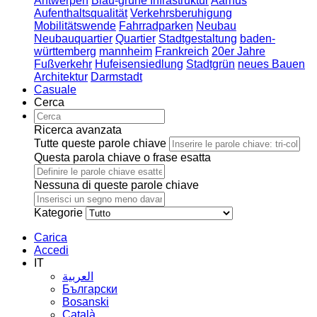
Antwerpen
Blau-grüne Infrastruktur
Aarhus
Aufenthaltsqualität
Verkehrsberuhigung
Mobilitätswende
Fahrradparken
Neubau
Neubauquartier
Quartier
Stadtgestaltung
baden-
württemberg
mannheim
Frankreich
20er Jahre
Fußverkehr
Hufeisensiedlung
Stadtgrün
neues Bauen
Architektur
Darmstadt
Casuale
Cerca
Ricerca avanzata
Tutte queste parole chiave
Questa parola chiave o frase esatta
Nessuna di queste parole chiave
Kategorie
Carica
Accedi
IT
العربية
Български
Bosanski
Сatalà