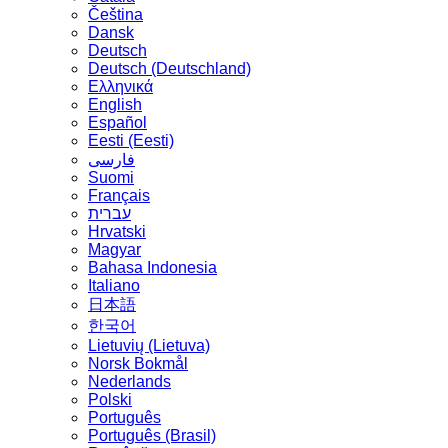
Čeština
Dansk
Deutsch
Deutsch (Deutschland)
Ελληνικά
English
Español
Eesti (Eesti)
فارسی
Suomi
Français
עברית
Hrvatski
Magyar
Bahasa Indonesia
Italiano
日本語
한국어
Lietuvių (Lietuva)
‪Norsk Bokmål‬
Nederlands
Polski
Português
Português (Brasil)