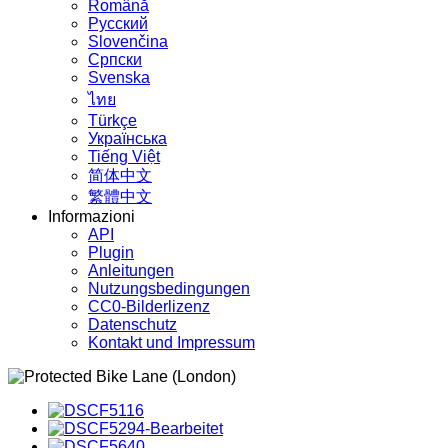
Română
Русский
Slovenčina
Српски
Svenska
ไทย
Türkçe
Українська
Tiếng Việt
简体中文
繁體中文
Informazioni
API
Plugin
Anleitungen
Nutzungsbedingungen
CC0-Bilderlizenz
Datenschutz
Kontakt und Impressum