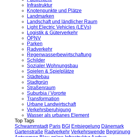
Infrastruktur
Knotenpunkte und Plätze
Landmarken
Landschaft und ländlicher Raum
Light Electric Vehicles (LEVs)
Logistik & Güterverkehr
ÖPNV
Parken
Radverkehr
Regenwasserbewirtschaftung
Schilder
Sozialer Wohnungsbau
Spielen & Spielplätze
Städtebau
Stadtgrün
Straßenraum
Suburbia / Vororte
Transformation
Urbane Landwirtschaft
Verkehrsberuhigung
Wasser als urbanes Element
Top Tags
Schwammstadt
Paris
BGI
Entsiegelung
Dänemark
Gartenstraße
Radverkehr
Verkehrswende
Begrünung