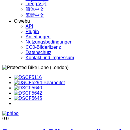
Tiếng Việt
简体中文
繁體中文
O webu
API
Plugin
Anleitungen
Nutzungsbedingungen
CC0-Bilderlizenz
Datenschutz
Kontakt und Impressum
0
0