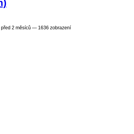
n)
—
před 2 měsíců
— 1636 zobrazení