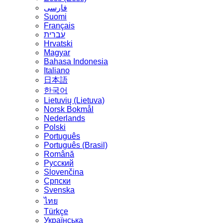
فارسی
Suomi
Français
עברית
Hrvatski
Magyar
Bahasa Indonesia
Italiano
日本語
한국어
Lietuvių (Lietuva)
‪Norsk Bokmål‬
Nederlands
Polski
Português
Português (Brasil)
Română
Русский
Slovenčina
Српски
Svenska
ไทย
Türkçe
Українська