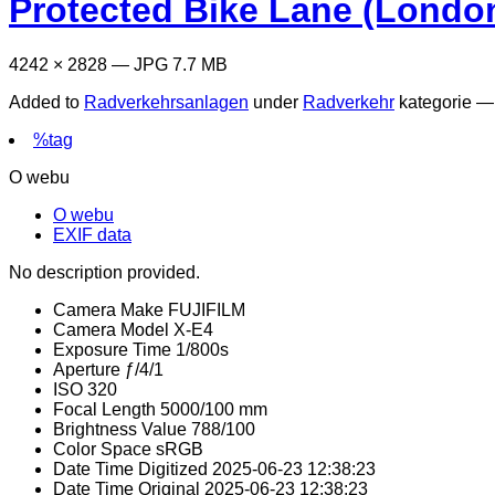
Protected Bike Lane (Londo
4242 × 2828 — JPG 7.7 MB
Added to
Radverkehrsanlagen
under
Radverkehr
kategorie 
%tag
O webu
O webu
EXIF data
No description provided.
Camera Make
FUJIFILM
Camera Model
X-E4
Exposure Time
1/800s
Aperture
ƒ/4/1
ISO
320
Focal Length
5000/100 mm
Brightness Value
788/100
Color Space
sRGB
Date Time Digitized
2025-06-23 12:38:23
Date Time Original
2025-06-23 12:38:23