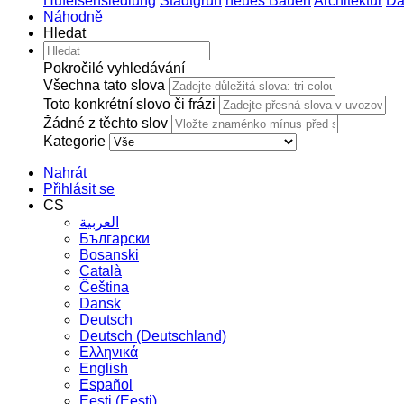
Hufeisensiedlung
Stadtgrün
neues Bauen
Architektur
Da
Náhodně
Hledat
Pokročilé vyhledávání
Všechna tato slova
Toto konkrétní slovo či frázi
Žádné z těchto slov
Kategorie
Nahrát
Přihlásit se
CS
العربية
Български
Bosanski
Сatalà
Čeština
Dansk
Deutsch
Deutsch (Deutschland)
Ελληνικά
English
Español
Eesti (Eesti)