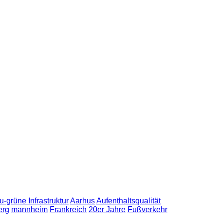
u-grüne Infrastruktur
Aarhus
Aufenthaltsqualität
erg
mannheim
Frankreich
20er Jahre
Fußverkehr