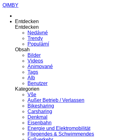
QIMBY
Entdecken
Entdecken
Nedávné
Trendy
Populární
Obsah
Bilder
Videos
Animované
Tags
Alb
Benutzer
Kategorien
Vše
Außer Betrieb / Verlassen
Bikesharing
Carsharing
Denkmal
Eisenbahn
Energie und Elektromobilität
Fliegendes & Schwimmendes
Fußverkehr