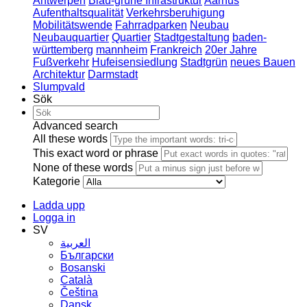
Antwerpen
Blau-grüne Infrastruktur
Aarhus
Aufenthaltsqualität
Verkehrsberuhigung
Mobilitätswende
Fahrradparken
Neubau
Neubauquartier
Quartier
Stadtgestaltung
baden-
württemberg
mannheim
Frankreich
20er Jahre
Fußverkehr
Hufeisensiedlung
Stadtgrün
neues Bauen
Architektur
Darmstadt
Slumpvald
Sök
Advanced search
All these words
This exact word or phrase
None of these words
Kategorie
Ladda upp
Logga in
SV
العربية
Български
Bosanski
Сatalà
Čeština
Dansk