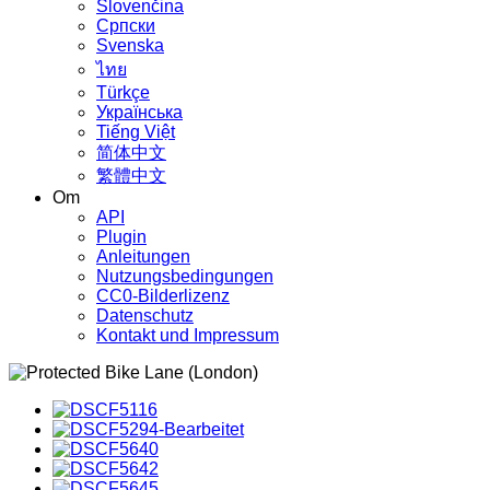
Slovenčina
Српски
Svenska
ไทย
Türkçe
Українська
Tiếng Việt
简体中文
繁體中文
Om
API
Plugin
Anleitungen
Nutzungsbedingungen
CC0-Bilderlizenz
Datenschutz
Kontakt und Impressum