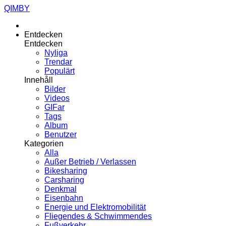
QIMBY
Entdecken
Entdecken
Nyliga
Trendar
Populärt
Innehåll
Bilder
Videos
GIFar
Tags
Album
Benutzer
Kategorien
Alla
Außer Betrieb / Verlassen
Bikesharing
Carsharing
Denkmal
Eisenbahn
Energie und Elektromobilität
Fliegendes & Schwimmendes
Fußverkehr