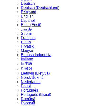
Deutsch
Deutsch (Deutschland)
Ελληνικά
English
Español
Eesti (Eesti)
فارسی
Suomi
Français
עברית
Hrvatski
Magyar
Bahasa Indonesia
Italiano
日本語
한국어
Lietuvių (Lietuva)
‪Norsk Bokmål‬
Nederlands
Polski
Português
Português (Brasil)
Română
Русский