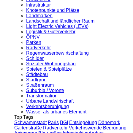
Infrastruktur
Knotenpunkte und Plätze
Landmarken
Landschaft und ländlicher Raum
Light Electric Vehicles (LEVs)
Logistik & Güterverkehr
ÖPNV
Parken
Radverkehr
Regenwasserbewirtschaftung
Schilder
Sozialer Wohnungsbau
Spielen & Spielplätze
Städtebau
Stadtgrün
Straßenraum
Suburbia / Vororte
Transformation
Urbane Landwirtschaft
Verkehrsberuhigung
Wasser als urbanes Element
Top Tags
Schwammstadt
Paris
BGI
Entsiegelung
Dänemark
Gartenstraße
Radverkehr
Verkehrswende
Begrünung