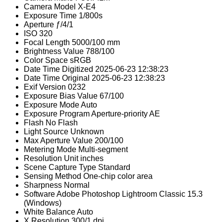
Camera Model
X-E4
Exposure Time
1/800s
Aperture
ƒ/4/1
ISO
320
Focal Length
5000/100 mm
Brightness Value
788/100
Color Space
sRGB
Date Time Digitized
2025-06-23 12:38:23
Date Time Original
2025-06-23 12:38:23
Exif Version
0232
Exposure Bias Value
67/100
Exposure Mode
Auto
Exposure Program
Aperture-priority AE
Flash
No Flash
Light Source
Unknown
Max Aperture Value
200/100
Metering Mode
Multi-segment
Resolution Unit
inches
Scene Capture Type
Standard
Sensing Method
One-chip color area
Sharpness
Normal
Software
Adobe Photoshop Lightroom Classic 15.3
(Windows)
White Balance
Auto
X Resolution
300/1 dpi