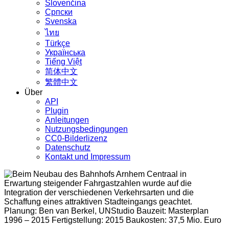
Slovenčina
Српски
Svenska
ไทย
Türkçe
Українська
Tiếng Việt
简体中文
繁體中文
Über
API
Plugin
Anleitungen
Nutzungsbedingungen
CC0-Bilderlizenz
Datenschutz
Kontakt und Impressum