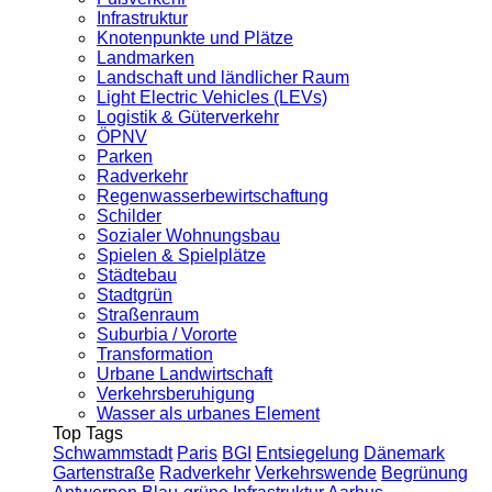
Infrastruktur
Knotenpunkte und Plätze
Landmarken
Landschaft und ländlicher Raum
Light Electric Vehicles (LEVs)
Logistik & Güterverkehr
ÖPNV
Parken
Radverkehr
Regenwasserbewirtschaftung
Schilder
Sozialer Wohnungsbau
Spielen & Spielplätze
Städtebau
Stadtgrün
Straßenraum
Suburbia / Vororte
Transformation
Urbane Landwirtschaft
Verkehrsberuhigung
Wasser als urbanes Element
Top Tags
Schwammstadt
Paris
BGI
Entsiegelung
Dänemark
Gartenstraße
Radverkehr
Verkehrswende
Begrünung