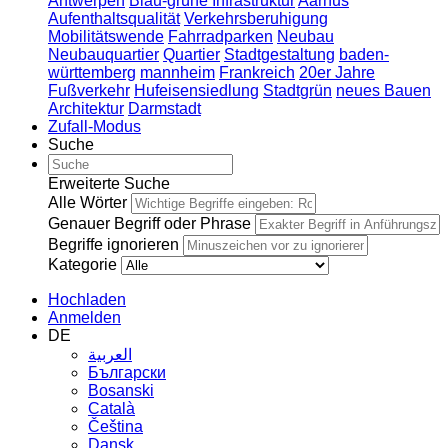
Antwerpen
Blau-grüne Infrastruktur
Aarhus
Aufenthaltsqualität
Verkehrsberuhigung
Mobilitätswende
Fahrradparken
Neubau
Neubauquartier
Quartier
Stadtgestaltung
baden-
württemberg
mannheim
Frankreich
20er Jahre
Fußverkehr
Hufeisensiedlung
Stadtgrün
neues Bauen
Architektur
Darmstadt
Zufall-Modus
Suche
Erweiterte Suche
Alle Wörter
Genauer Begriff oder Phrase
Begriffe ignorieren
Kategorie
Hochladen
Anmelden
DE
العربية
Български
Bosanski
Сatalà
Čeština
Dansk