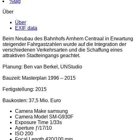
%tag
Über
Über
EXIF data
Beim Neubau des Bahnhofs Arnhem Centraal in Erwartung
steigender Fahrgastzahlen wurde auf die Integration der
verschiedenen Verkehrsarten und die Schaffung eines
attraktiven Stadteingangs geachtet.
Planung: Ben van Berkel, UNStudio
Bauzeit: Masterplan 1996 – 2015
Fertigstellung: 2015
Baukosten: 37,5 Mio. Euro
Camera Make
samsung
Camera Model
SM-G930F
Exposure Time
1/33s
Aperture
ƒ/17/10
ISO
200
Focal Length
420/100 mm