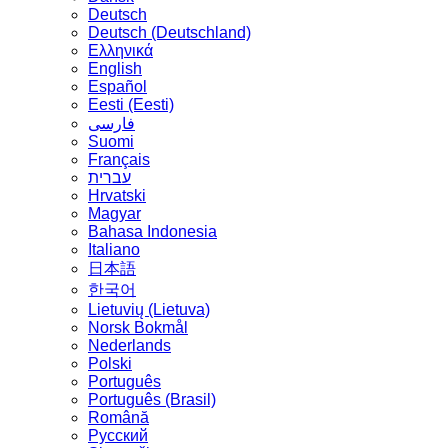
Deutsch
Deutsch (Deutschland)
Ελληνικά
English
Español
Eesti (Eesti)
فارسی
Suomi
Français
עברית
Hrvatski
Magyar
Bahasa Indonesia
Italiano
日本語
한국어
Lietuvių (Lietuva)
‪Norsk Bokmål‬
Nederlands
Polski
Português
Português (Brasil)
Română
Русский