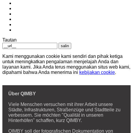
Tautan
salin
Kami menggunakan cookie kami sendiri dan pihak ketiga
untuk meningkatkan pengalaman menjelajah Anda dan
layanan kami. Jika Anda terus menggunakan situs web kami,
dipahami bahwa Anda menerima ini
kebijakan cookie
.
Über QIMBY
Viele Menschen versuchen mit ihrer Arbeit unsere
Städte, Infrastrukturen, Straßenzüge und Stadtteile zu
verbessern. Sie möchten "Qualität in unseren
Hinterhöfen" schaffen, kurz QIMBY.
QIMBY soll der fotografischen Dokumentation von