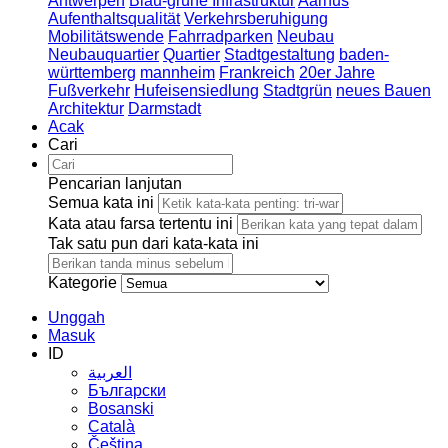
Antwerpen
Blau-grüne Infrastruktur
Aarhus
Aufenthaltsqualität
Verkehrsberuhigung
Mobilitätswende
Fahrradparken
Neubau
Neubauquartier
Quartier
Stadtgestaltung
baden-
württemberg
mannheim
Frankreich
20er Jahre
Fußverkehr
Hufeisensiedlung
Stadtgrün
neues Bauen
Architektur
Darmstadt
Acak
Cari
Pencarian lanjutan
Semua kata ini
Kata atau farsa tertentu ini
Tak satu pun dari kata-kata ini
Kategorie
Unggah
Masuk
ID
العربية
Български
Bosanski
Сatalà
Čeština