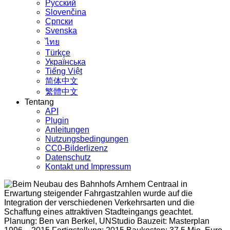
Русский
Slovenčina
Српски
Svenska
ไทย
Türkçe
Українська
Tiếng Việt
简体中文
繁體中文
Tentang
API
Plugin
Anleitungen
Nutzungsbedingungen
CC0-Bilderlizenz
Datenschutz
Kontakt und Impressum