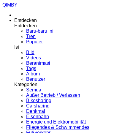
QIMBY
Entdecken
Entdecken
Baru-baru ini
Tren
Populer
Isi
Bild
Videos
Beranimasi
Tags
Album
Benutzer
Kategorien
Semua
Außer Betrieb / Verlassen
Bikesharing
Carsharing
Denkmal
Eisenbahn
Energie und Elektromobilität
Fliegendes & Schwimmendes
Fußverkehr