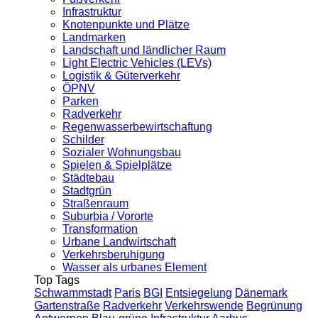
Infrastruktur
Knotenpunkte und Plätze
Landmarken
Landschaft und ländlicher Raum
Light Electric Vehicles (LEVs)
Logistik & Güterverkehr
ÖPNV
Parken
Radverkehr
Regenwasserbewirtschaftung
Schilder
Sozialer Wohnungsbau
Spielen & Spielplätze
Städtebau
Stadtgrün
Straßenraum
Suburbia / Vororte
Transformation
Urbane Landwirtschaft
Verkehrsberuhigung
Wasser als urbanes Element
Top Tags
Schwammstadt
Paris
BGI
Entsiegelung
Dänemark
Gartenstraße
Radverkehr
Verkehrswende
Begrünung