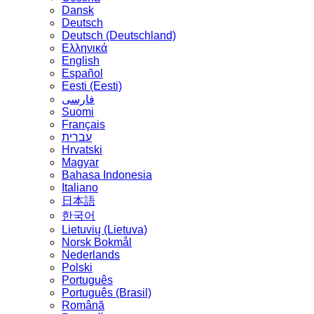
Dansk
Deutsch
Deutsch (Deutschland)
Ελληνικά
English
Español
Eesti (Eesti)
فارسی
Suomi
Français
עברית
Hrvatski
Magyar
Bahasa Indonesia
Italiano
日本語
한국어
Lietuvių (Lietuva)
‪Norsk Bokmål‬
Nederlands
Polski
Português
Português (Brasil)
Română