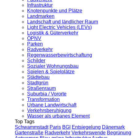
Infrastruktur
Knotenpunkte und Plätze
Landmarken
Landschaft und ländlicher Raum
Light Electric Vehicles (LEVs)
Logistik & Güterverkehr
ÖPNV
Parken
Radverkehr
Regenwasserbewirtschaftung
Schilder
Sozialer Wohnungsbau
Spielen & Spielplätze
Städtebau
Stadtgrün
Straßenraum
Suburbia / Vororte
Transformation
Urbane Landwirtschaft
Verkehrsberuhigung
Wasser als urbanes Element
Top Tags
Schwammstadt
Paris
BGI
Entsiegelung
Dänemark
Gartenstraße
Radverkehr
Verkehrswende
Begrünung