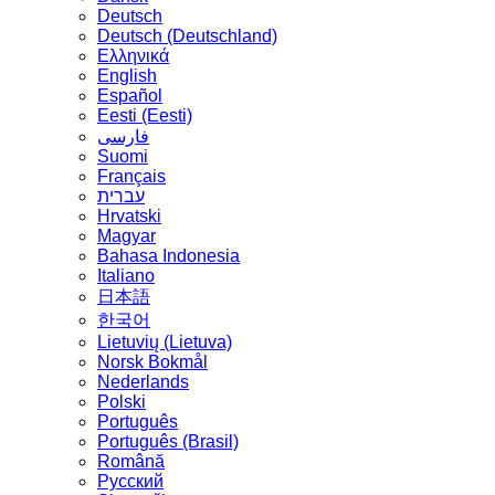
Deutsch
Deutsch (Deutschland)
Ελληνικά
English
Español
Eesti (Eesti)
فارسی
Suomi
Français
עברית
Hrvatski
Magyar
Bahasa Indonesia
Italiano
日本語
한국어
Lietuvių (Lietuva)
‪Norsk Bokmål‬
Nederlands
Polski
Português
Português (Brasil)
Română
Русский