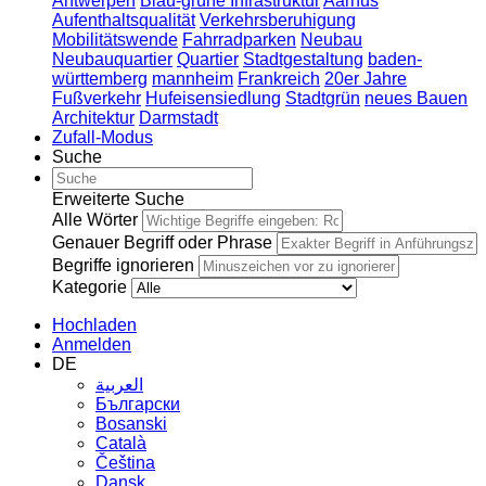
Antwerpen
Blau-grüne Infrastruktur
Aarhus
Aufenthaltsqualität
Verkehrsberuhigung
Mobilitätswende
Fahrradparken
Neubau
Neubauquartier
Quartier
Stadtgestaltung
baden-
württemberg
mannheim
Frankreich
20er Jahre
Fußverkehr
Hufeisensiedlung
Stadtgrün
neues Bauen
Architektur
Darmstadt
Zufall-Modus
Suche
Erweiterte Suche
Alle Wörter
Genauer Begriff oder Phrase
Begriffe ignorieren
Kategorie
Hochladen
Anmelden
DE
العربية
Български
Bosanski
Сatalà
Čeština
Dansk