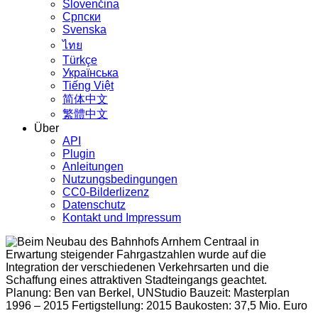
Slovenčina
Српски
Svenska
ไทย
Türkçe
Українська
Tiếng Việt
简体中文
繁體中文
Über
API
Plugin
Anleitungen
Nutzungsbedingungen
CC0-Bilderlizenz
Datenschutz
Kontakt und Impressum