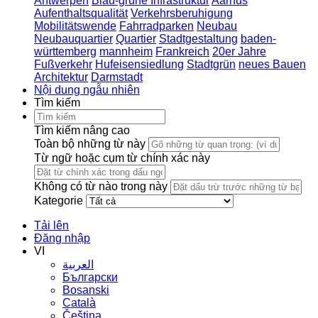
Antwerpen
Blau-grüne Infrastruktur
Aarhus
Aufenthaltsqualität
Verkehrsberuhigung
Mobilitätswende
Fahrradparken
Neubau
Neubauquartier
Quartier
Stadtgestaltung
baden-
württemberg
mannheim
Frankreich
20er Jahre
Fußverkehr
Hufeisensiedlung
Stadtgrün
neues Bauen
Architektur
Darmstadt
Nội dung ngẫu nhiên
Tìm kiếm
Tìm kiếm nâng cao
Toàn bộ những từ này
Từ ngữ hoặc cụm từ chính xác này
Không có từ nào trong này
Kategorie
Tải lên
Đăng nhập
VI
العربية
Български
Bosanski
Сatalà
Čeština