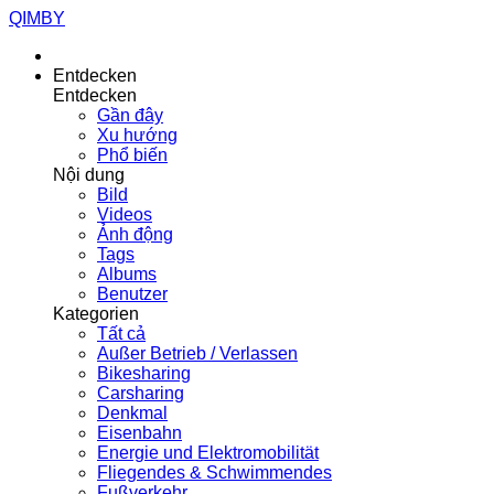
QIMBY
Entdecken
Entdecken
Gần đây
Xu hướng
Phổ biến
Nội dung
Bild
Videos
Ảnh động
Tags
Albums
Benutzer
Kategorien
Tất cả
Außer Betrieb / Verlassen
Bikesharing
Carsharing
Denkmal
Eisenbahn
Energie und Elektromobilität
Fliegendes & Schwimmendes
Fußverkehr