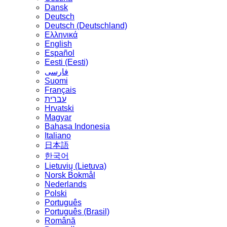
Dansk
Deutsch
Deutsch (Deutschland)
Ελληνικά
English
Español
Eesti (Eesti)
فارسی
Suomi
Français
עברית
Hrvatski
Magyar
Bahasa Indonesia
Italiano
日本語
한국어
Lietuvių (Lietuva)
‪Norsk Bokmål‬
Nederlands
Polski
Português
Português (Brasil)
Română