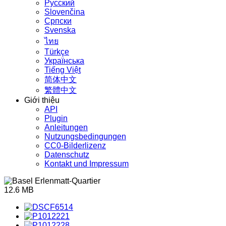
Русский
Slovenčina
Српски
Svenska
ไทย
Türkçe
Українська
Tiếng Việt
简体中文
繁體中文
Giới thiệu
API
Plugin
Anleitungen
Nutzungsbedingungen
CC0-Bilderlizenz
Datenschutz
Kontakt und Impressum
12.6 MB