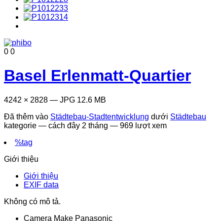
0
0
Basel Erlenmatt-Quartier
4242 × 2828 — JPG 12.6 MB
Đã thêm vào
Städtebau-Stadtentwicklung
dưới
Städtebau
kategorie —
cách đây 2 tháng
— 969 lượt xem
%tag
Giới thiệu
Giới thiệu
EXIF data
Không có mô tả.
Camera Make
Panasonic