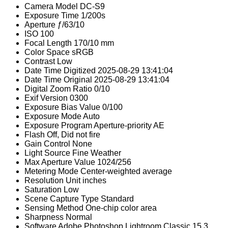
Camera Model
DC-S9
Exposure Time
1/200s
Aperture
ƒ/63/10
ISO
100
Focal Length
170/10 mm
Color Space
sRGB
Contrast
Low
Date Time Digitized
2025-08-29 13:41:04
Date Time Original
2025-08-29 13:41:04
Digital Zoom Ratio
0/10
Exif Version
0300
Exposure Bias Value
0/100
Exposure Mode
Auto
Exposure Program
Aperture-priority AE
Flash
Off, Did not fire
Gain Control
None
Light Source
Fine Weather
Max Aperture Value
1024/256
Metering Mode
Center-weighted average
Resolution Unit
inches
Saturation
Low
Scene Capture Type
Standard
Sensing Method
One-chip color area
Sharpness
Normal
Software
Adobe Photoshop Lightroom Classic 15.3