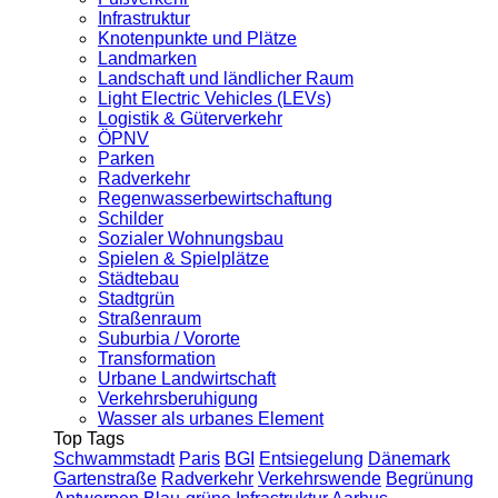
Infrastruktur
Knotenpunkte und Plätze
Landmarken
Landschaft und ländlicher Raum
Light Electric Vehicles (LEVs)
Logistik & Güterverkehr
ÖPNV
Parken
Radverkehr
Regenwasserbewirtschaftung
Schilder
Sozialer Wohnungsbau
Spielen & Spielplätze
Städtebau
Stadtgrün
Straßenraum
Suburbia / Vororte
Transformation
Urbane Landwirtschaft
Verkehrsberuhigung
Wasser als urbanes Element
Top Tags
Schwammstadt
Paris
BGI
Entsiegelung
Dänemark
Gartenstraße
Radverkehr
Verkehrswende
Begrünung