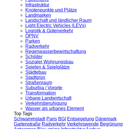
Infrastruktur
Knotenpunkte und Plätze
Landmarken
Landschaft und ländlicher Raum
Light Electric Vehicles (LEVs)
Logistik & Güterverkehr
ÖPNV
Parken
Radverkehr
Regenwasserbewirtschaftung
Schilder
Sozialer Wohnungsbau
Spielen & Spielplätze
Städtebau
Stadtgrün
Straßenraum
Suburbia / Vororte
Transformation
Urbane Landwirtschaft
Verkehrsberuhigung
Wasser als urbanes Element
Top Tags
Schwammstadt
Paris
BGI
Entsiegelung
Dänemark
Gartenstraße
Radverkehr
Verkehrswende
Begrünung