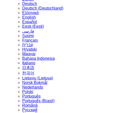
Deutsch
Deutsch (Deutschland)
Ελληνικά
English
Español
Eesti (Eesti)
فارسی
Suomi
Français
עברית
Hrvatski
Magyar
Bahasa Indonesia
Italiano
日本語
한국어
Lietuvių (Lietuva)
‪Norsk Bokmål‬
Nederlands
Polski
Português
Português (Brasil)
Română
Русский