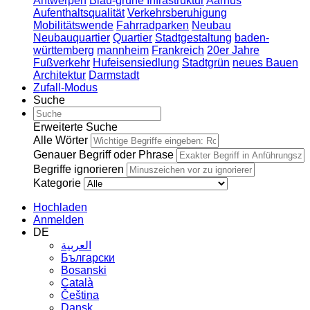
Antwerpen
Blau-grüne Infrastruktur
Aarhus
Aufenthaltsqualität
Verkehrsberuhigung
Mobilitätswende
Fahrradparken
Neubau
Neubauquartier
Quartier
Stadtgestaltung
baden-
württemberg
mannheim
Frankreich
20er Jahre
Fußverkehr
Hufeisensiedlung
Stadtgrün
neues Bauen
Architektur
Darmstadt
Zufall-Modus
Suche
Erweiterte Suche
Alle Wörter
Genauer Begriff oder Phrase
Begriffe ignorieren
Kategorie
Hochladen
Anmelden
DE
العربية
Български
Bosanski
Сatalà
Čeština
Dansk