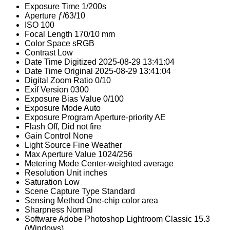
Exposure Time
1/200s
Aperture
ƒ/63/10
ISO
100
Focal Length
170/10 mm
Color Space
sRGB
Contrast
Low
Date Time Digitized
2025-08-29 13:41:04
Date Time Original
2025-08-29 13:41:04
Digital Zoom Ratio
0/10
Exif Version
0300
Exposure Bias Value
0/100
Exposure Mode
Auto
Exposure Program
Aperture-priority AE
Flash
Off, Did not fire
Gain Control
None
Light Source
Fine Weather
Max Aperture Value
1024/256
Metering Mode
Center-weighted average
Resolution Unit
inches
Saturation
Low
Scene Capture Type
Standard
Sensing Method
One-chip color area
Sharpness
Normal
Software
Adobe Photoshop Lightroom Classic 15.3
(Windows)