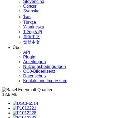
Slovenčina
Српски
Svenska
ไทย
Türkçe
Українська
Tiếng Việt
简体中文
繁體中文
Über
API
Plugin
Anleitungen
Nutzungsbedingungen
CC0-Bilderlizenz
Datenschutz
Kontakt und Impressum
12.6 MB