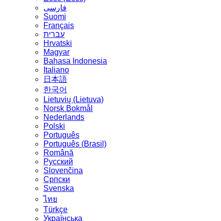
فارسی
Suomi
Français
עברית
Hrvatski
Magyar
Bahasa Indonesia
Italiano
日本語
한국어
Lietuvių (Lietuva)
‪Norsk Bokmål‬
Nederlands
Polski
Português
Português (Brasil)
Română
Русский
Slovenčina
Српски
Svenska
ไทย
Türkçe
Українська