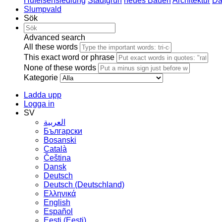
Hufeisensiedlung
Stadtgrün
neues Bauen
Architektur
Da
Slumpvald
Sök
Advanced search
All these words
This exact word or phrase
None of these words
Kategorie
Ladda upp
Logga in
SV
العربية
Български
Bosanski
Сatalà
Čeština
Dansk
Deutsch
Deutsch (Deutschland)
Ελληνικά
English
Español
Eesti (Eesti)