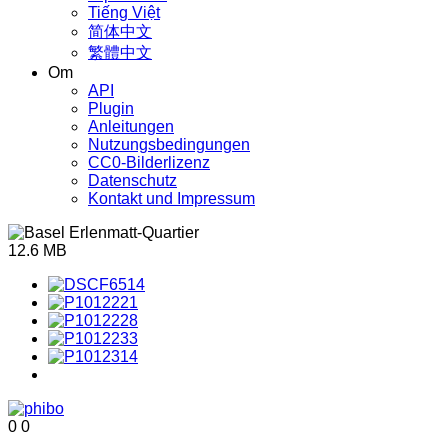
Tiếng Việt
简体中文
繁體中文
Om
API
Plugin
Anleitungen
Nutzungsbedingungen
CC0-Bilderlizenz
Datenschutz
Kontakt und Impressum
12.6 MB
0
0