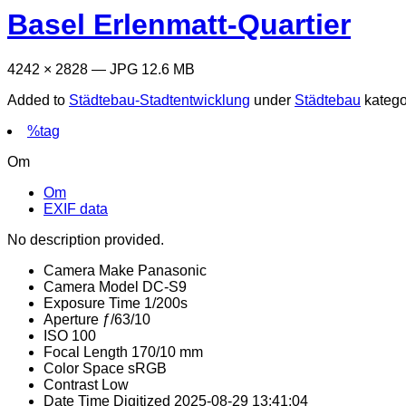
Basel Erlenmatt-Quartier
4242 × 2828 — JPG 12.6 MB
Added to
Städtebau-Stadtentwicklung
under
Städtebau
kateg
%tag
Om
Om
EXIF data
No description provided.
Camera Make
Panasonic
Camera Model
DC-S9
Exposure Time
1/200s
Aperture
ƒ/63/10
ISO
100
Focal Length
170/10 mm
Color Space
sRGB
Contrast
Low
Date Time Digitized
2025-08-29 13:41:04