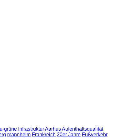
u-grüne Infrastruktur
Aarhus
Aufenthaltsqualität
erg
mannheim
Frankreich
20er Jahre
Fußverkehr