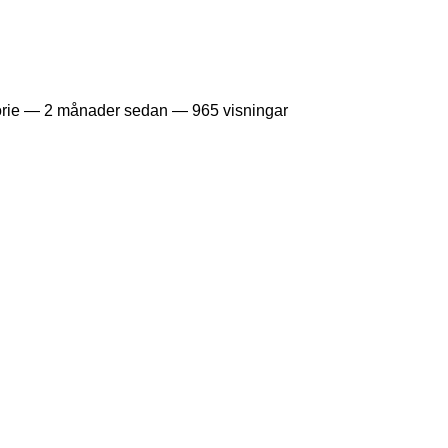
orie —
2 månader sedan
— 965 visningar