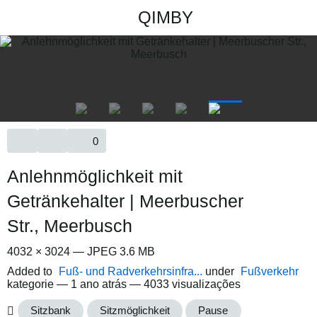
QIMBY
0
Anlehnmöglichkeit mit
Getränkehalter | Meerbuscher
Str., Meerbusch
4032 × 3024 — JPEG 3.6 MB
Added to
Fuß- und Radverkehrsinfra...
under
Fußverkehr
kategorie —
1 ano atrás
— 4033 visualizações
Sitzbank
Sitzmöglichkeit
Pause