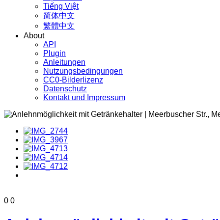
Tiếng Việt
简体中文
繁體中文
About
API
Plugin
Anleitungen
Nutzungsbedingungen
CC0-Bilderlizenz
Datenschutz
Kontakt und Impressum
0
0