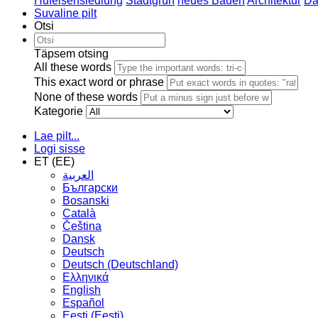
Hufeisensiedlung
Stadtgrün
neues Bauen
Architektur
Da
Suvaline pilt
Otsi
Täpsem otsing
All these words
This exact word or phrase
None of these words
Kategorie
Lae pilt...
Logi sisse
ET (EE)
العربية
Български
Bosanski
Сatalà
Čeština
Dansk
Deutsch
Deutsch (Deutschland)
Ελληνικά
English
Español
Eesti (Eesti)