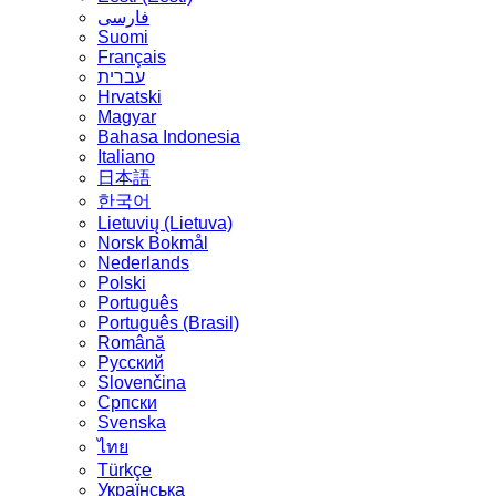
فارسی
Suomi
Français
עברית
Hrvatski
Magyar
Bahasa Indonesia
Italiano
日本語
한국어
Lietuvių (Lietuva)
‪Norsk Bokmål‬
Nederlands
Polski
Português
Português (Brasil)
Română
Русский
Slovenčina
Српски
Svenska
ไทย
Türkçe
Українська