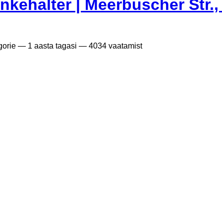
nkehalter | Meerbuscher Str.
gorie —
1 aasta tagasi
— 4034 vaatamist