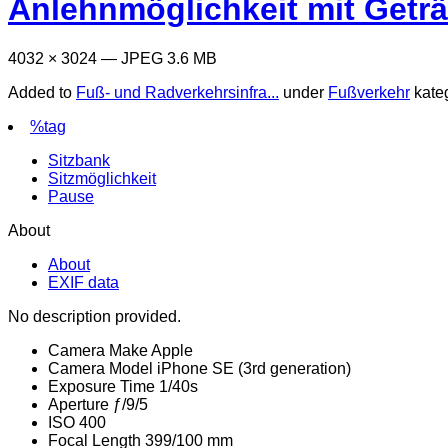
Anlehnmöglichkeit mit Geträ
4032 × 3024 — JPEG 3.6 MB
Added to
Fuß- und Radverkehrsinfra...
under
Fußverkehr
kate
%tag
Sitzbank
Sitzmöglichkeit
Pause
About
About
EXIF data
No description provided.
Camera Make
Apple
Camera Model
iPhone SE (3rd generation)
Exposure Time
1/40s
Aperture
ƒ/9/5
ISO
400
Focal Length
399/100 mm