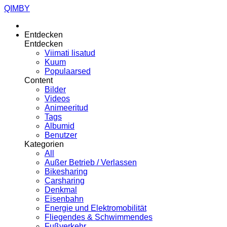
QIMBY
Entdecken
Entdecken
Viimati lisatud
Kuum
Populaarsed
Content
Bilder
Videos
Animeeritud
Tags
Albumid
Benutzer
Kategorien
All
Außer Betrieb / Verlassen
Bikesharing
Carsharing
Denkmal
Eisenbahn
Energie und Elektromobilität
Fliegendes & Schwimmendes
Fußverkehr