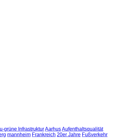
u-grüne Infrastruktur
Aarhus
Aufenthaltsqualität
erg
mannheim
Frankreich
20er Jahre
Fußverkehr