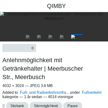
QIMBY
0
Anlehnmöglichkeit mit
Getränkehalter | Meerbuscher
Str., Meerbusch
4032 × 3024 — JPEG 3.6 MB
Added to
Fuß- und Radverkehrsinfra...
under
Fußverkehr
kategorie —
1 år sedan
— 4014 visningar
Sitzbank
Sitzmöglichkeit
Pause